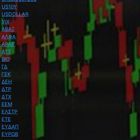
US10Y
USDOLLAR
VIX
ΑΒΑΞ
ΑΛΦΑ
ΑΡΑΙΓ
ΑΤΤ
ΒΙΟ
ΓΔ
ΓΕΚ
ΔΕΗ
ΔΤΡ
ΔΤΧ
ΕΕΜ
ΕΛΣΤΡ
ΕΤΕ
ΕΥΔΑΠ
ΕΥΡΩΒ