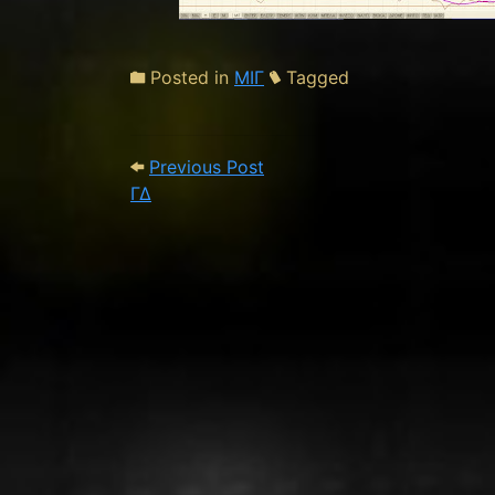
Posted in
ΜΙΓ
Tagged
Post navigation
Previous Post: ΓΔ
Previous Post
ΓΔ