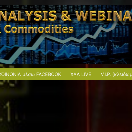
ΚΟΙΝΩΝΙΑ μέσω FACEBOOK
XAA LIVE
V.I.P. (κλειδω