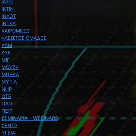
ΙΑΣΩ
ΙΚΤΙΝ
ΙΝΛΟΤ
ΙΝΤΚΑ
ΚΑΙΡΟΜΕΖΖ
ΚΛΕΙΣΤΕΣ ΟΜΑΔΕΣ
ΚΛΜ
ΛΥΚ
ΜΙΓ
ΜΟΥΖΚ
ΜΠΕΛΑ
ΜΥΤΙΛ
ΝΗΡ
ΟΤΕ
ΠΑΠ
ΠΕΙΡ
ΣΕΜΙΝΑΡΙΑ – WEBINARS
ΣΕΝΤΡ
ΥΓΕΙΑ