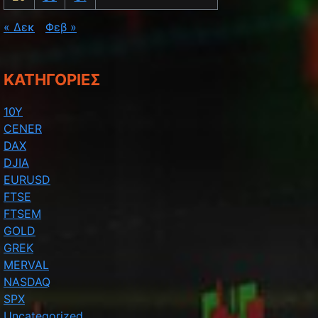
« Δεκ
Φεβ »
KΑΤΗΓΟΡΊΕΣ
10Y
CENER
DAX
DJIA
EURUSD
FTSE
FTSEM
GOLD
GREK
MERVAL
NASDAQ
SPX
Uncategorized