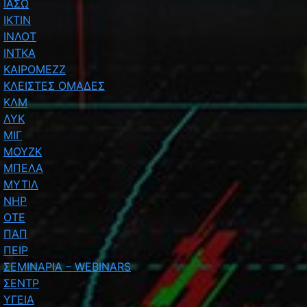
ΙΑΣΩ
ΙΚΤΙΝ
ΙΝΛΟΤ
ΙΝΤΚΑ
ΚΑΙΡΟΜΕΖΖ
ΚΛΕΙΣΤΕΣ ΟΜΑΔΕΣ
ΚΛΜ
ΛΥΚ
ΜΙΓ
ΜΟΥΖΚ
ΜΠΕΛΑ
ΜΥΤΙΛ
ΝΗΡ
ΟΤΕ
ΠΑΠ
ΠΕΙΡ
ΣΕΜΙΝΑΡΙΑ – WEBINARS
ΣΕΝΤΡ
ΥΓΕΙΑ