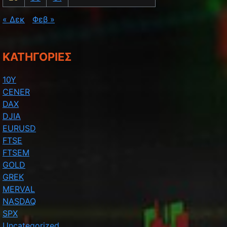
« Δεκ
Φεβ »
KΑΤΗΓΟΡΊΕΣ
10Y
CENER
DAX
DJIA
EURUSD
FTSE
FTSEM
GOLD
GREK
MERVAL
NASDAQ
SPX
Uncategorized