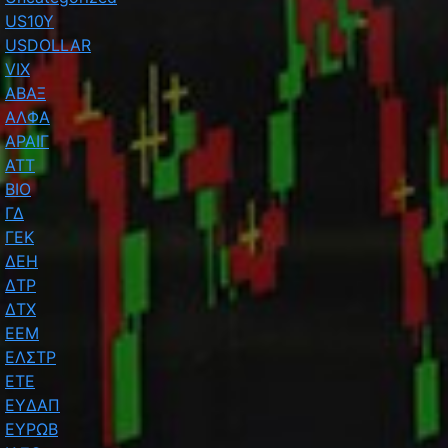
US10Y
USDOLLAR
VIX
ΑΒΑΞ
ΑΛΦΑ
ΑΡΑΙΓ
ΑΤΤ
ΒΙΟ
ΓΔ
ΓΕΚ
ΔΕΗ
ΔΤΡ
ΔΤΧ
ΕΕΜ
ΕΛΣΤΡ
ΕΤΕ
ΕΥΔΑΠ
ΕΥΡΩΒ