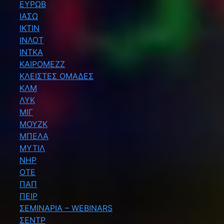
ΕΥΡΩΒ
ΙΑΣΩ
ΙΚΤΙΝ
ΙΝΛΟΤ
ΙΝΤΚΑ
ΚΑΙΡΟΜΕΖΖ
ΚΛΕΙΣΤΕΣ ΟΜΑΔΕΣ
ΚΛΜ
ΛΥΚ
ΜΙΓ
ΜΟΥΖΚ
ΜΠΕΛΑ
ΜΥΤΙΛ
ΝΗΡ
ΟΤΕ
ΠΑΠ
ΠΕΙΡ
ΣΕΜΙΝΑΡΙΑ – WEBINARS
ΣΕΝΤΡ