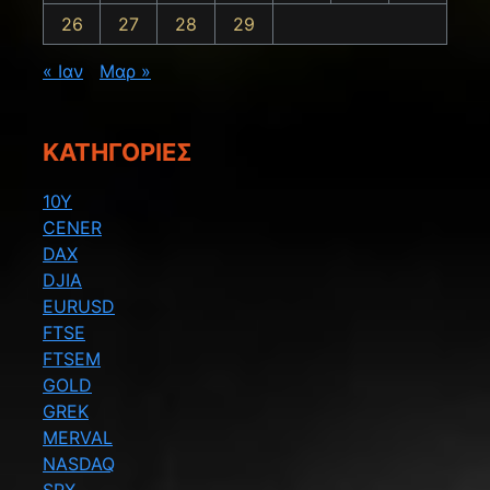
26
27
28
29
« Ιαν
Μαρ »
KΑΤΗΓΟΡΊΕΣ
10Y
CENER
DAX
DJIA
EURUSD
FTSE
FTSEM
GOLD
GREK
MERVAL
NASDAQ