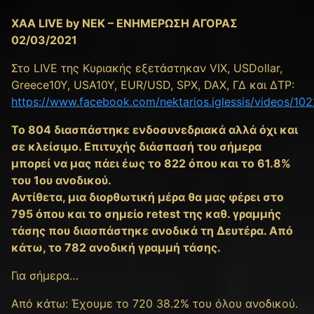
XAA LIVE by NEK – ΕΝΗΜΕΡΩΣΗ ΑΓΟΡΑΣ
02/03/2021
Στο LIVE της Κυριακής εξετάστηκαν VIX, USDollar,
Greece10Y, USA10Y, EUR/USD, SPX, DAX, ΓΔ και ΔΤΡ:
https://www.facebook.com/nektarios.iglessis/videos/1
To 804 διασπάστηκε ενδοσυνεδριακά αλλά όχι και
σε κλείσιμο. Επιτυχής διάσπασή του σήμερα
μπορεί να μας πάει έως το 822 όπου και το 61.8%
του 1ου ανοδικού.
Αντίθετα, μια διορθωτική μέρα θα μας φέρει στο
795 όπου και το σημείο retest της καθ. γραμμής
τάσης που διασπάστηκε ανοδικά τη Δευτέρα. Από
κάτω, το 782 ανοδική γραμμή τάσης.
Για σήμερα…
Από κάτω: Έχουμε τo 720 38.2% του όλου ανοδικού.