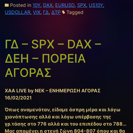
Posted in
10Y
,
DAX
,
EURUSD
,
SPX
,
US10Y
,
USDOLLAR
,
VIX
,
ΓΔ
,
ΔΤΡ
Tagged
ΓΔ – SPX – DAX –
ΔΕΗ – ΠΟΡΕΙΑ
ΑΓΟΡΑΣ
XAA LIVE by NEK – ΕΝΗΜΕΡΩΣΗ ΑΓΟΡΑΣ
16/02/2021
Όπως αναμενόταν, είδαμε άσπρη μέρα και λόγω
χιονόπτωσης αλλά και λόγω υπέρβασης της
γρ.τάσης στο 776 αλλά και του επιπέδου στο 788…
Μας απομένει η στενή ζώνη 804-807 όπου και θα