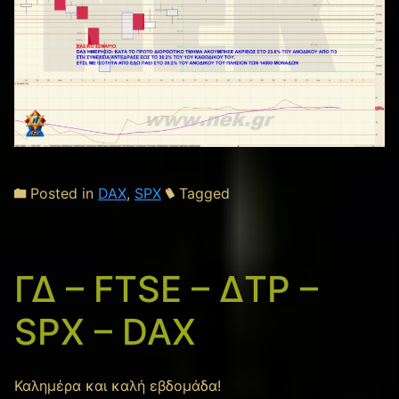
Posted in
DAX
,
SPX
Tagged
ΓΔ – FTSE – ΔΤΡ –
SPX – DAX
Καλημέρα και καλή εβδομάδα!