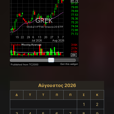
Αύγουστος 2026
Δ
Τ
Τ
Π
Π
Σ
Κ
1
2
3
4
5
6
7
8
9