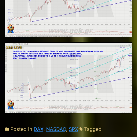
Posted in
DAX
,
NASDAQ
,
SPX
Tagged