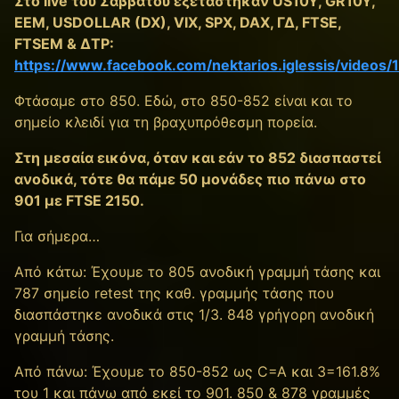
Στο live του Σαββάτου εξετάστηκαν US10Y, GR10Y,
EEM, USDOLLAR (DX), VIX, SPX, DAX, ΓΔ, FTSE,
FTSEM & ΔΤΡ:
https://www.facebook.com/nektarios.iglessis/video
Φτάσαμε στο 850. Εδώ, στο 850-852 είναι και το
σημείο κλειδί για τη βραχυπρόθεσμη πορεία.
Στη μεσαία εικόνα, όταν και εάν το 852 διασπαστεί
ανοδικά, τότε θα πάμε 50 μονάδες πιο πάνω στο
901 με FTSE 2150.
Για σήμερα…
Από κάτω: Έχουμε τo 805 ανοδική γραμμή τάσης και
787 σημείο retest της καθ. γραμμής τάσης που
διασπάστηκε ανοδικά στις 1/3. 848 γρήγορη ανοδική
γραμμή τάσης.
Από πάνω: Έχουμε το 850-852 ως C=A και 3=161.8%
του 1 και πάνω από εκεί το 901. 850 & 878 γραμμές