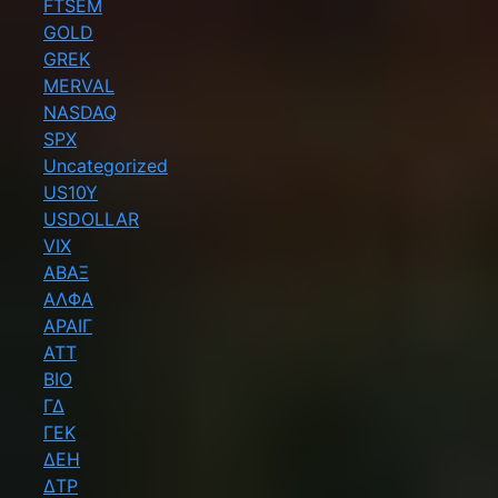
FTSEM
GOLD
GREK
MERVAL
NASDAQ
SPX
Uncategorized
US10Y
USDOLLAR
VIX
ΑΒΑΞ
ΑΛΦΑ
ΑΡΑΙΓ
ΑΤΤ
ΒΙΟ
ΓΔ
ΓΕΚ
ΔΕΗ
ΔΤΡ