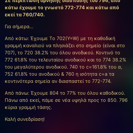
Σε περίπτωση άρνησης διάσπασης του 796, από
κάτω έχουμε το γνωστό 772-774 και κάτω από
εκεί τα 760/740.
Για σήμερα…
Από κάτω: Έχουμε Tο 702(Y=W) με τη καθοδική
γραμμή καναλιού να πλησιάζει στο σημείο (είναι στο
707), τo 720 38.2% του όλου ανοδικού. Κοντινό το
772 61.8% του τελευταίου ανοδικού και το 774 38.2%
του μεγαλύτερου ανοδικού. 740 το c=161.8% του α,
752 61.8% του ανοδικού & 760 η ισότητα c=a τα
κοντινότερα σημεία αν διασπαστεί το 772-774.
Από πάνω: Έχουμε 804 το 77% του όλου καθοδικού.
Πάνω από εκεί, πάμε σε νέα υψηλά προς το 850. 796
κύρια γραμμή τάσης.
Καλή συνεδρίαση!