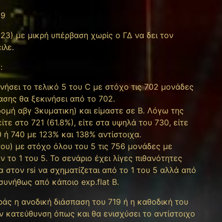
19
23) με μικρή υπέρβαση χωρίς ο ΓΔ να δει τον
ιλε.
:
ινήσει το τελικό 5 του C με στόχο τις 702 μονάδες
ασης θα ξεκινήσει από το 702.
ομή αβγ 3κυματικη) και είμαστε σε Β. Λόγω της
ίτε στο 721 (61.8%), είτε στα υψηλά του 730, είτε
50 ή 740 με 123% και 138% αντίστοιχα.
του) με στόχο όλου του 5 τις 756 μονάδες με
ν το 1 του 5. Το σενάριο έχει λίγες πιθανότητες
α στον rsi να σχηματίζεται από το 1 του 5 αλλά από
συνήθως από κάποιο exp.flat B.
ράς η ανοδική διάσπαση του 719 ή η καθοδική του
ην κατεύθυνση όπως και θα ενισχύσει το αντίστοιχο