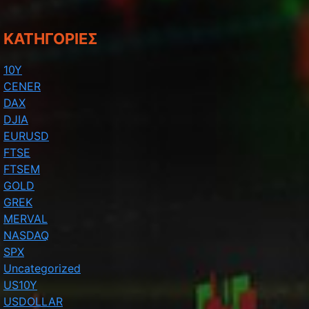
KΑΤΗΓΟΡΊΕΣ
10Y
CENER
DAX
DJIA
EURUSD
FTSE
FTSEM
GOLD
GREK
MERVAL
NASDAQ
SPX
Uncategorized
US10Y
USDOLLAR