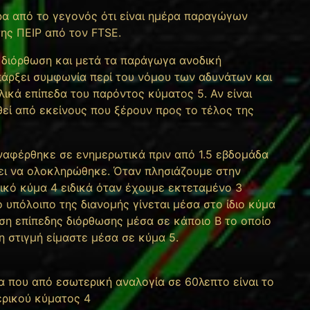
ρα από το γεγονός ότι είναι ημέρα παραγώγων
 της ΠΕΙΡ από τον FTSE.
 διόρθωση και μετά τα παράγωγα ανοδική
υπάρξει συμφωνία περί του νόμου των αδυνάτων και
ικά επίπεδα του παρόντος κύματος 5. Αν είναι
εί από εκείνους που ξέρουν προς το τέλος της
αναφέρθηκε σε ενημερωτικά πριν από 1.5 εβδομάδα
χνει να ολοκληρώθηκε. Όταν πλησιάζουμε στην
λικό κύμα 4 ειδικά όταν έχουμε εκτεταμένο 3
ο υπόλοιπο της διανομής γίνεται μέσα στο ίδιο κύμα
ση επίπεδης διόρθωσης μέσα σε κάποιο Β το οποίο
τη στιγμή είμαστε μέσα σε κύμα 5.
α που από εσωτερική αναλογία σε 60λεπτο είναι το
ερικού κύματος 4