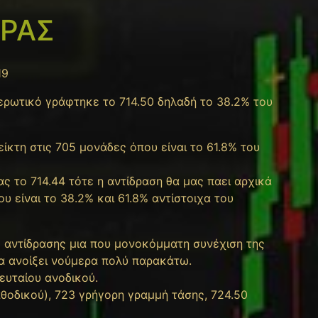
ΟΡΑΣ
19
ερωτικό γράφτηκε το 714.50 δηλαδή το 38.2% του
ίκτη στις 705 μονάδες όπου είναι το 61.8% του
ς το 714.44 τότε η αντίδραση θα μας παει αρχικά
υ είναι το 38.2% και 61.8% αντίστοιχα του
ης αντίδρασης μια που μονοκόμματη συνέχιση της
θα ανοίξει νούμερα πολύ παρακάτω.
ευταίου ανοδικού.
θοδικού), 723 γρήγορη γραμμή τάσης, 724.50