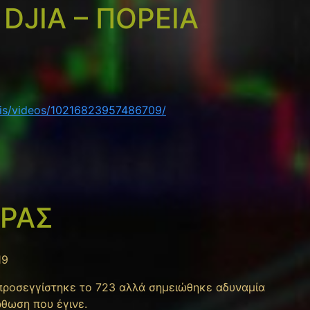
 DJIA – ΠΟΡΕΙΑ
ssis/videos/10216823957486709/
ΟΡΑΣ
19
προσεγγίστηκε το 723 αλλά σημειώθηκε αδυναμία
ρθωση που έγινε.