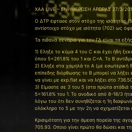
XAA LIVE – ΕΝΗΜΕΡΩΣΗ ΑΓΟΡΑΣ 27/3/20
O ΔΤΡ έφτασε στον στόχο της ισότητας (5
αντίστοιχο στόχο με ισότητα (702) ως όφε
Τα πιθανά σενάρια για τον ΓΔ είναι τα εξής
1) Εληξε το κύμα 4 του C και έχει ήδη ξεκ
όπου 5=261.8% του 1 και C=A. To B αντίδρ
2) Εληξε στα χαμηλά το Α (με εσωτερική δ
επίπεδης διόρθωσης το Β μπορεί να λήξει ε
να γίνει με exp.flat και να λήξει στο 736.
3) Είμαστε σε 3 του 5 (στα πρώτα στάδιά 
5=161.8% του 1. Το ανοδικό από 8-18/3 ήτα
λόγω του ότι δεν συνηθίζεται η 1η διαφωνί
ολόκληρο το 5 με την 2η να σχηματίζεται 
Κρισιμότατη για την άμεση πορεία της αγο
705.93. Οποιο γίνει πρώτο θα δώσει και τ