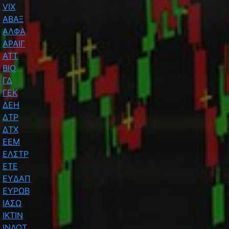
VIX
ΑΒΑΞ
ΑΛΦΑ
ΑΡΑΙΓ
ΑΤΤ
ΒΙΟ
ΓΔ
ΓΕΚ
ΔΕΗ
ΔΤΡ
ΔΤΧ
ΕΕΜ
ΕΛΣΤΡ
ΕΤΕ
ΕΥΔΑΠ
ΕΥΡΩΒ
ΙΑΣΩ
ΙΚΤΙΝ
ΙΝΛΟΤ