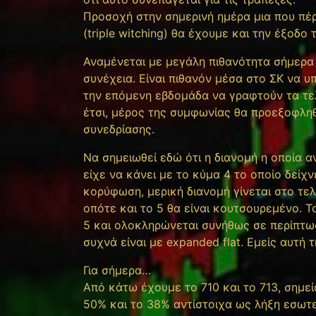
Προσοχή στην σημερινή ημέρα μια που πέ
(triple witching) θα έχουμε και την έξοδο
Αναμένεται με μεγάλη πιθανότητα σήμερα
συνέχεια. Είναι πιθανόν μέσα στο ΣΚ να 
την επόμενη εβδομάδα να γραφτούν τα τελ
έτσι, μέρος της συμφωνίας θα προεξοφληθ
συνεδρίασης.
Να σημειωθεί εδώ ότι η διανομή η οποία 
είχε να κάνει με το κύμα 4 το οποίο δεί
κορύφωση, μερική διανομή γίνεται στο τε
οπότε και το 5 θα είναι κουτσουρεμένο. Τ
5 και ολοκληρώνεται συνήθως σε περίπτω
συχνά είναι με expanded flat. Εμείς αυτή 
Για σήμερα…
Από κάτω έχουμε το 710 και το 713, σημεί
50% και το 38% αντίστοιχα ως λήξη εσωτ