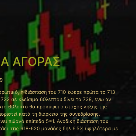
ΕΙΑ ΑΓΟΡΑΣ
9
ρωτικό, η διάσπαση του 710 έφερε πρώτα το 713
 722 σε κλείσιμο 60λεπτου δίνει το 738, ενώ αν
στο 60λεπτο θα προκύψει ο στόχος λήξης της
οριστεί κατά τη διάρκεια της συνεδρίασης.
νει πιθανό επίπεδο 5=1. Ανοδική διάσπαση του
πάει στις 618-620 μονάδες δηλ 6.5% υψηλότερα με