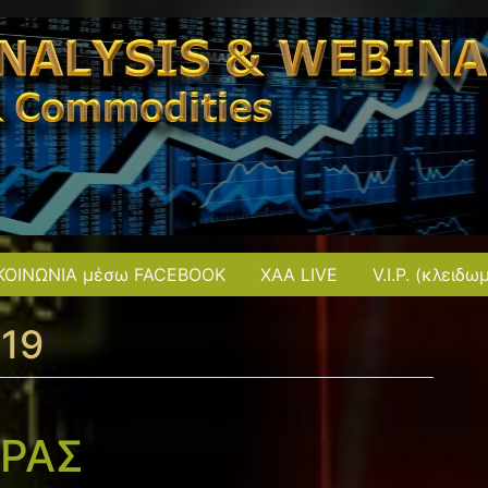
ΚΟΙΝΩΝΙΑ μέσω FACEBOOK
XAA LIVE
V.I.P. (κλειδω
019
ΟΡΑΣ