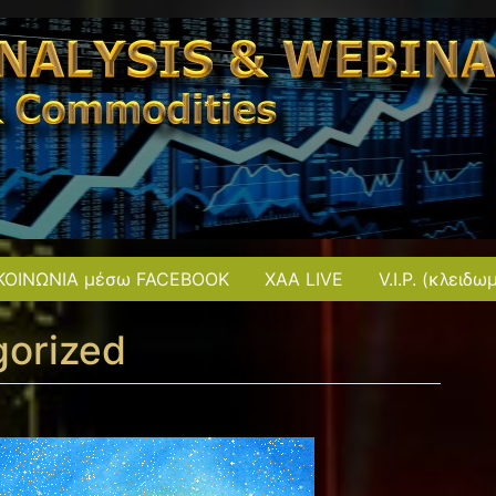
ΚΟΙΝΩΝΙΑ μέσω FACEBOOK
XAA LIVE
V.I.P. (κλειδω
orized