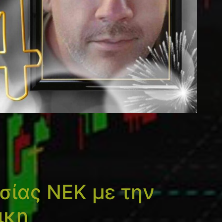
ίας ΝΕΚ με την
ικη