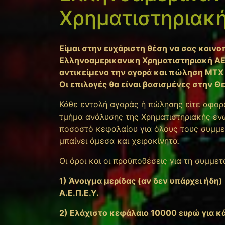
Χρηματιστηριακ
Είμαι στην ευχάριστη θέση να σας κοινo
Ελληνοαμερικανικη Χρηματιστηριακή ΑΕ
αντικείμενο την αγορά και πώληση ΜΤΧ
Οι επιλογές θα είναι βασισμένες στην 
Κάθε εντολή αγοράς ή πώλησης είτε αφορ
τμήμα ανάλυσης της Χρηματιστηριακής ενώ
ποσοστό κεφαλαίου για όλους τους συμμε
μπαίνει άμεσα και χειροκίνητα.
Οι όροι και οι προϋποθέσεις για τη συμμετ
1) Άνοιγμα μερίδας (αν δεν υπάρχει ήδ
Α.Ε.Π.Ε.Υ.
2) Ελάχιστο κεφάλαιο 10000 ευρώ για κ