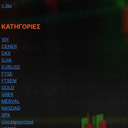
« Ιαν
KΑΤΗΓΟΡΊΕΣ
10Y
CENER
DAX
DJIA
EURUSD
FTSE
FTSEM
GOLD
GREK
MERVAL
NASDAQ
SPX
Uncategorized