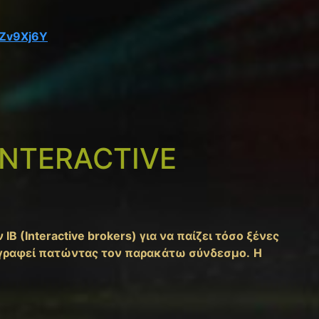
lZv9Xj6Y
INTERACTIVE
ΙΒ (Interactive brokers) για να παίζει τόσο ξένες
εγγραφεί πατώντας τον παρακάτω σύνδεσμο.
Η