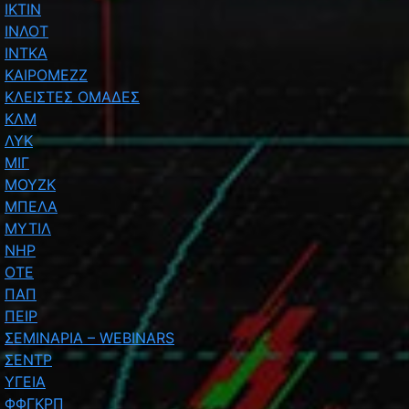
ΙΚΤΙΝ
ΙΝΛΟΤ
ΙΝΤΚΑ
ΚΑΙΡΟΜΕΖΖ
ΚΛΕΙΣΤΕΣ ΟΜΑΔΕΣ
ΚΛΜ
ΛΥΚ
ΜΙΓ
ΜΟΥΖΚ
ΜΠΕΛΑ
ΜΥΤΙΛ
ΝΗΡ
ΟΤΕ
ΠΑΠ
ΠΕΙΡ
ΣΕΜΙΝΑΡΙΑ – WEBINARS
ΣΕΝΤΡ
ΥΓΕΙΑ
ΦΦΓΚΡΠ