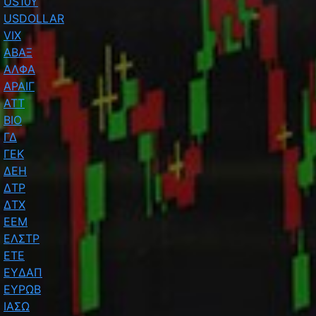
US10Y
USDOLLAR
VIX
ΑΒΑΞ
ΑΛΦΑ
ΑΡΑΙΓ
ΑΤΤ
ΒΙΟ
ΓΔ
ΓΕΚ
ΔΕΗ
ΔΤΡ
ΔΤΧ
ΕΕΜ
ΕΛΣΤΡ
ΕΤΕ
ΕΥΔΑΠ
ΕΥΡΩΒ
ΙΑΣΩ