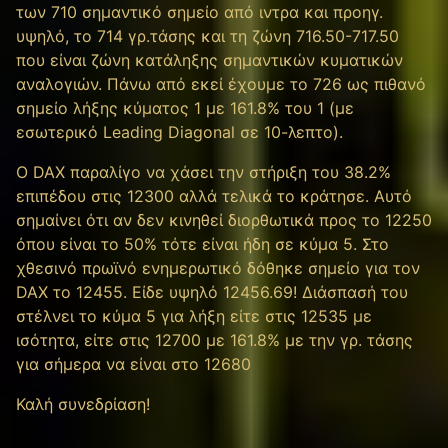
των 710 σημαντικό σημείο από ιντρα και προηγ.
υψηλό, το 714 γρ.τάσης και τη ζώνη 716.50-717.50
που είναι ζώνη κατάληξης σημαντικών κυματικών
αναλογιών. Πάνω από εκεί έχουμε το 726 ως πιθανό
σημείο λήξης κύματος 1 με 161.8% του 1 (με
εσωτερικό Leading Diagonal σε 10-λεπτο).
Ο DAX παραλίγο να χάσει την στήριξη του 38.2%
επιπέδου στις 12300 αλλά τελικά το κράτησε. Αυτό
σημαίνει ότι αν δεν κινηθεί διορθωτικά προς το 12250
όπου είναι το 50% τότε είναι ήδη σε κύμα 5. Στο
χθεσινό πρωϊνό ενημερωτικό δόθηκε σημείο για τον
DAX το 12455. Είδε υψηλό 12456.69! Διάσπασή του
στέλνει το κύμα 5 για λήξη είτε στις 12535 με
ισότητα, είτε στις 12700 με 161.8% με την γρ. τάσης
για σήμερα να είναι στο 12680
Καλή συνεδρίαση!