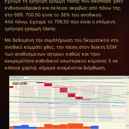
έχουμε τη γρήγορη γραμμή τάσης που διέσπασε χθες
ενδοσυνεδριακά και έκλεισε ακριβώς από πάνω της,
στο 699. 700.50 είναι το 38% του ανοδικού.
Από πάνω, έχουμε το 706.50 που είναι η επόμενη
γρήγορη γραμμή τάσης.
Με δεδομένη την συμπλήρωση του 5κυματικού στο
ανοδικό κομμάτι χθες, την πίεση στον δείκτη ΕΕΜ
των αναδυόμενων αγορών καθώς και τηυν
εκκρεμότητα καθοδικού εσωτερικού κύματος 5 σε
κάποια χαρτιά, σήμερα αναμένεται διόρθωση.