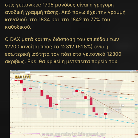
στις γειτονικές 1795 μονάδες είναι η γρήγορη
ανοδική γραμμή τάσης. Από πάνω έχει την γραμμή
καναλιού στο 1834 και στο 1842 το 77% του
καθοδικού.
Ο DAX μετά και την διάσπαση του επιπέδου των
12200 κινείται προς το 12312 (61.8%) ενώ η
εσωτερική ισότητα τον πάει στο γειτονικό 12300
ακριβώς. Εκεί θα κριθεί η μετέπειτα πορεία του.