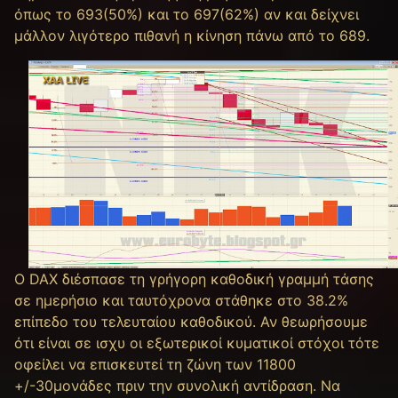
όπως το 693(50%) και το 697(62%) αν και δείχνει
μάλλον λιγότερο πιθανή η κίνηση πάνω από το 689.
Ο DAX διέσπασε τη γρήγορη καθοδική γραμμή τάσης
σε ημερήσιο και ταυτόχρονα στάθηκε στο 38.2%
επίπεδο του τελευταίου καθοδικού. Αν θεωρήσουμε
ότι είναι σε ισχυ οι εξωτερικοί κυματικοί στόχοι τότε
οφείλει να επισκευτεί τη ζώνη των 11800
+/-30μονάδες πριν την συνολική αντίδραση. Να