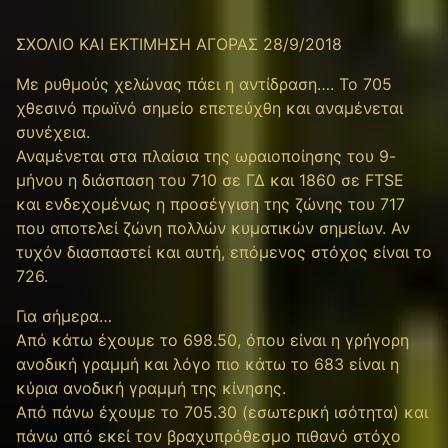
ΣΧΟΛΙΟ ΚΑΙ ΕΚΤΙΜΗΣΗ ΑΓΟΡΑΣ 28/9/2018
Με ρυθμούς χελώνας πάει η αντίδραση…. Το 705
χθεσινό πρωϊνό σημείο επετεύχθη και αναμένεται
συνέχεια.
Αναμένεται στα πλαίσια της ωραιοποίησης του 9-
μήνου η διάσπαση του 710 σε ΓΔ και 1860 σε FTSE
και ενδεχομένως η προσέγγιση της ζώνης του 717
που αποτελεί ζώνη πολλών κυματικών σημείων. Αν
τυχόν διασπαστεί και αυτή, επόμενος στόχος είναι το
726.
Για σήμερα…
Από κάτω έχουμε τo 698.50, όπου είναι η γρήγορη
ανοδική γραμμή και λόγο πιο κάτω το 683 είναι η
κύρια ανοδική γραμμή της κίνησης.
Από πάνω έχουμε το 705.30 (εσωτερική ισότητα) και
πάνω από εκεί τον βραχυπρόθεσμο πιθανό στόχο