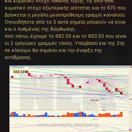
και κυματικό στόχο πιθανής λήξης, τις 665-666
κυματικό στόχο εξωτερικής ισότητας και το 670 που
βρίσκεται η μεγάλη μεσοπρόθεσμη γραμμή καναλιού.
Οποιοδήποτε από τα 3 αυτά σημεία μπορούν να είναι
και ο πυθμένας της διόρθωσης.
Από πάνω, έχουμε το 682.50 και το 693.50 που είναι
οι 2 γρήγορες γραμμές τάσης. Υπέρβαση και της 2ης
σε κλείσιμο θα σημάνει και την έναρξη της
αντίδρασης.