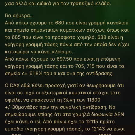
χαα αλλά και ειδικά για τον τραπεζικό κλάδο.
Για σήμερα…
Από κάτω έχουμε τo 680 που είναι γραμμή καναλιού
και σημείο σημαντικών κυματικων στόχων, όπως και
το 685 που είναι το πρόσφατο χαμηλό. 688 είναι η
γρήγορη γραμμή τάσης πάνω από την οποία δεν ε΄χει
καταφέρει να κάνει κλείσιμο.
Από πάνω, έχουμε το 697.50 που είναι η επόμενη
γρήγορη γραμμή τάσης και το 705, 715 που είναι τα
σημεία c= 61.8% του a και c=a της αντίδρασης.
Ο DAX εδώ θέλει προσοχή γιατί αν θεωρήσουμε ότι
είναι σε ισχύ οι εξωτερικοί κυματικοί στόχοι τότε
οφείλει να επισκευτεί τη ζώνη των 11800
+/-30μονάδες πριν την συνολική αντίδραση. Να
σημειώσουμε επίσης ότι στα χαμηλά διαφωνία ΔΕΝ
έχει κάνει ο rsi. Από πάνω εχει το 12115 πρώτο
εμπόδιο (γρηγορη γραμμή τάσης), το 12143 να είναι