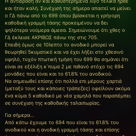
H αντίδραση αν και καθυστερημένα λίγο τελικά ήρθε
και ήταν καλή. Συνέχισή της σήμερα απαιτεί να μείνει
ο ΓΔ πάνω από το 699 όπου βρίσκεται η γρήγορη
καθοδική γραμμή τάσης προκειμένου να δει
ψηλότερα νούμερα άμεσα. Σημειώνουμε ότι χθες ο
ΓΔ έκλεισε ΑΚΡΙΒΩΣ πάνω της στις 705.
Επειδή όμως σε 10λεπτο το ανοδικό μπορεί να
θεωρηθεί 5κυματικό και να έχει λήξει στο χθεσινό
υψηλό, τυχόν πτωτική τμήση του 699 θα σημάνει ότι
είναι σε εξέλιξη κ΄πυμα 2 με πιθανό στόχο τις 694
μονάδες που είναι και το 61.8% του ανοδικού.
Να σημειωθεί επίσης ότι πολλά επι μέρους χαρτιά
(μεταξύ τους και κάποιες τράπεζες) οφείλουν ακόμα
ένα κύμα 5 καθοδικό με νέα χαμηλά που παραπέμπει
σε συνέχιση της καθοδικής ταλαιπωρίας.
Για σήμερα…
Από κάτω έχουμε τo 694 που είναι το 61.8% του
ανοδικού και η ανοδική γραμμή τάσης και επίσης