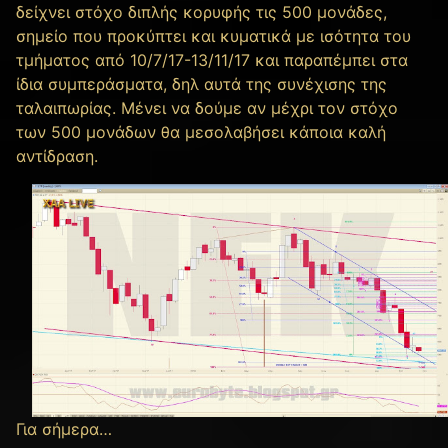
δείχνει στόχο διπλής κορυφής τις 500 μονάδες,
σημείο που προκύπτει και κυματικά με ισότητα του
τμήματος από 10/7/17-13/11/17 και παραπέμπει στα
ίδια συμπεράσματα, δηλ αυτά της συνέχισης της
ταλαιπωρίας. Μένει να δούμε αν μέχρι τον στόχο
των 500 μονάδων θα μεσολαβήσει κάποια καλή
αντίδραση.
Για σήμερα…