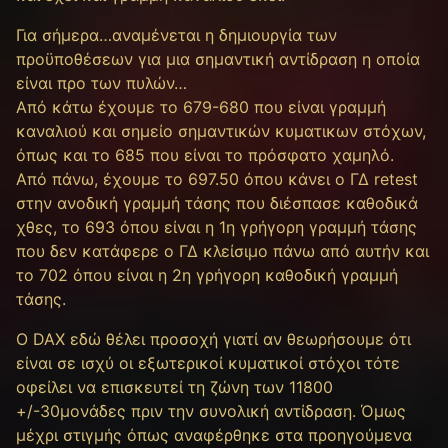
Για σήμερα…αναμένεται η δημιουργία των
προϋποθέσεων για μια σημαντική αντίδραση η οποία
είναι προ των πυλών…
Από κάτω έχουμε τo 679-680 που είναι γραμμή
καναλιού και σημείο σημαντικών κυματικων στόχων,
όπως και το 685 που είναι το πρόσφατο χαμηλό.
Από πάνω, έχουμε το 697.50 όπου κάνει ο ΓΔ retest
στην ανοδική γραμμή τάσης που διέσπασε καθοδικά
χθες, το 693 όπου είναι η 1η γρήγορη γραμμή τάσης
που δεν κατάφερε ο ΓΔ κλείσιμο πάνω από αυτήν και
το 702 όπου είναι η 2η γρήγορη καθοδική γραμμή
τάσης.
Ο DAX εδώ θέλει προσοχή γιατί αν θεωρήσουμε ότι
είναι σε ισχύ οι εξωτερικοί κυματικοί στόχοι τότε
οφείλει να επισκευτεί τη ζώνη των 11800
+/-30μονάδες πριν την συνολική αντίδραση. Όμως
μέχρι στιγμής όπως αναφέρθηκε στα προηγούμενα