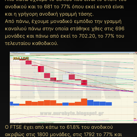
ανοδικού και το 681 το 77% όπου εκεί κοντά είναι
και η γρήγορη ανοδική γραμμή τάσης.
Από πάνω, έχουμε μοναδικό εμπόδιο την γραμμή
καναλιού πάνω στην οποία στάθηκε χθες στις 696
μονάδες και πάνω από εκεί το 702.20, το 77% του
τελευταίου καθοδικού.
O FTSE έχει από κάτω το 61.8% του ανοδικού
ακριβώς στις 1800 μονάδες, στις 1792 το 77% και