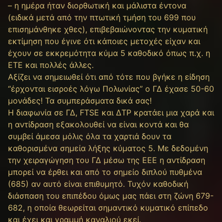
– η ημέρα ήταν διορθωτική και μάλιστα έντονα
(ειδικά μετά από την πτωτική τμήση του 699 που
επισημάνθηκε χθες), επιβεβαιώνοντας την κυματική
εκτίμηση που έγινε ότι κάποιες μετοχές είχαν και
έχουν σε εκκρεμότητα κύμα 5 καθοδικό όπως π.χ. η
ΕΤΕ και πολλές άλλες.
Αξίζει να σημειωθεί ότι από τότε που βγήκε η είδηση
“έρχονται εισροές λόγω Πολωνίας” ο ΓΔ έχασε 50-60
μονάδες! Τα συμπεράσματα δικά σας!
Η διαφωνία σε ΓΔ, FTSE και ΔΤΡ κρατάει μια χαρά και
η αντίδραση εξακολουθεί να είναι κοντά και θα
συμβεί άμεσα μόλις όλα τα χαρτιά δουν τα
καθορισμένα σημεία λήξης κύματος 5. Με δεδομένη
την χειραγώγηση του ΓΔ μέσω της ΕΕΕ η αντίδραση
μπορεί να έρθει και από το σημείο διπλού πυθμένα
(685) αν αυτό είναι επιθυμητό. Τυχόν καθοδική
διάσπαση του επιπέδου όμως μας πάει στη ζώνη 679-
682, η οποία θεωρείται σημαντικό κυματικό επίπεδο
και έχει και γραμμή καναλιού εκεί.