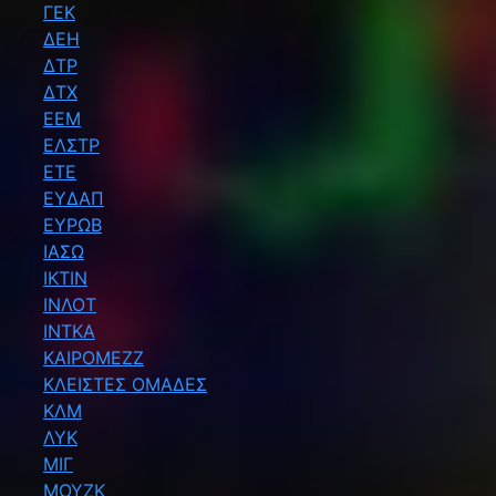
ΓΕΚ
ΔΕΗ
ΔΤΡ
ΔΤΧ
ΕΕΜ
ΕΛΣΤΡ
ΕΤΕ
ΕΥΔΑΠ
ΕΥΡΩΒ
ΙΑΣΩ
ΙΚΤΙΝ
ΙΝΛΟΤ
ΙΝΤΚΑ
ΚΑΙΡΟΜΕΖΖ
ΚΛΕΙΣΤΕΣ ΟΜΑΔΕΣ
ΚΛΜ
ΛΥΚ
ΜΙΓ
ΜΟΥΖΚ