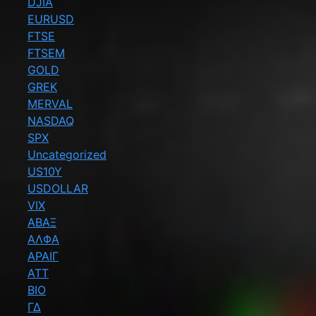
DJIA
EURUSD
FTSE
FTSEM
GOLD
GREK
MERVAL
NASDAQ
SPX
Uncategorized
US10Y
USDOLLAR
VIX
ΑΒΑΞ
ΑΛΦΑ
ΑΡΑΙΓ
ΑΤΤ
ΒΙΟ
ΓΔ