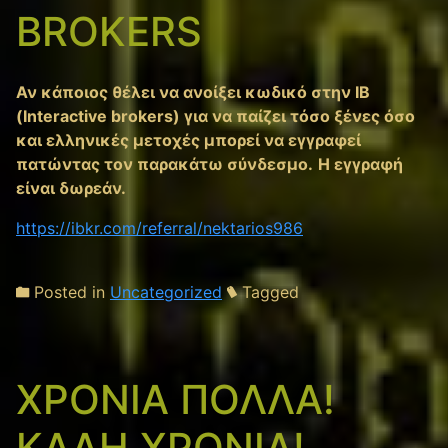
BROKERS
Αν κάποιος θέλει να ανοίξει κωδικό στην ΙΒ
(Interactive brokers) για να παίζει τόσο ξένες όσο
και ελληνικές μετοχές μπορεί να εγγραφεί
πατώντας τον παρακάτω σύνδεσμο.
Η εγγραφή
είναι δωρεάν.
https://ibkr.com/referral/nektarios986
Posted in
Uncategorized
Tagged
ΧΡΟΝΙΑ ΠΟΛΛΑ!
ΚΑΛΗ ΧΡΟΝΙΑ!