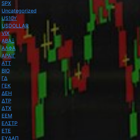
SPX
Uncategorized
US10Y
USDOLLAR
VIX
ΑΒΑΞ
ΑΛΦΑ
ΑΡΑΙΓ
ΑΤΤ
ΒΙΟ
ΓΔ
ΓΕΚ
ΔΕΗ
ΔΤΡ
ΔΤΧ
ΕΕΜ
ΕΛΣΤΡ
ΕΤΕ
ΕΥΔΑΠ