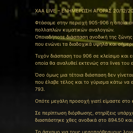
XAA LIVE – ΕΝΗΜΕΡΩΣΗ ΑΓΟΡΑΣ 20/12/2
Φτάσαμε στην περιοχή 905-906 η οποία α
πολλαπλών κυματικών αναλογιών.
Οποιαδήποτε διάσπαση ανοδική της ζώνης
που ενώνει τα διαδοχικά υψηλά και σήμερα
Τυχόν διάσπαση του 906 σε κλείσιμο και ει
οποία θα αναλυθεί εκτενώς στα lives του 
Όσο όμως μια τέτοια διάσπαση δεν γίνεται
που έλαβε τέλος και το γύρισμα κάτω να 
793.
Οπότε μεγάλη προσοχή γιατί είμαστε στο 
Σε περίπτωση διόρθωσης, στηρίξεις υπάρχο
διασπάστηκε χθες ανοδικά στο 894.50 και
Tο άσχημο για τους μεσοπρόθεσμους λονγκ