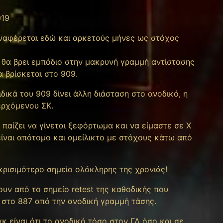
019
ναφέρεται εδώ και αρκετούς μήνες ως στόχος
 θα βρει εμπόδιο στην μακρυνή γραμμή αντίστασης
 βρίσκεται στο 909.
δικά του 909 δίνει άλλη διάσταση στο ανοδικό, η
ερχόμενου ΣΚ.
 παίζει να γίνεται ξεφόρτωμα και να είμαστε σε Χ
είναι απότομο και αμείλικτο με στόχους κάτω από
κρισιμότερο σημείο ολόκληρης της χρονιάς!
υν από το σημείο retest της καθοδικής που
 στο 887 από την ανοδική γραμμή τάσης.
 είναι ότι το ανοδικό τόσο στον ΓΔ όσο και σε