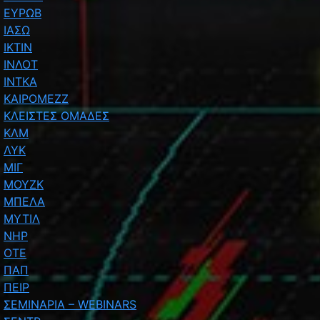
ΕΥΡΩΒ
ΙΑΣΩ
ΙΚΤΙΝ
ΙΝΛΟΤ
ΙΝΤΚΑ
ΚΑΙΡΟΜΕΖΖ
ΚΛΕΙΣΤΕΣ ΟΜΑΔΕΣ
ΚΛΜ
ΛΥΚ
ΜΙΓ
ΜΟΥΖΚ
ΜΠΕΛΑ
ΜΥΤΙΛ
ΝΗΡ
ΟΤΕ
ΠΑΠ
ΠΕΙΡ
ΣΕΜΙΝΑΡΙΑ – WEBINARS