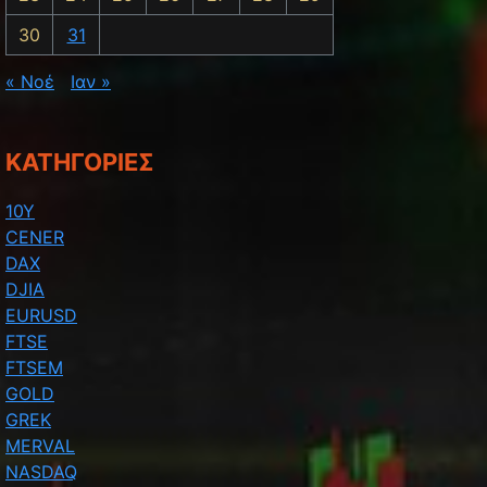
30
31
« Νοέ
Ιαν »
KΑΤΗΓΟΡΊΕΣ
10Y
CENER
DAX
DJIA
EURUSD
FTSE
FTSEM
GOLD
GREK
MERVAL
NASDAQ