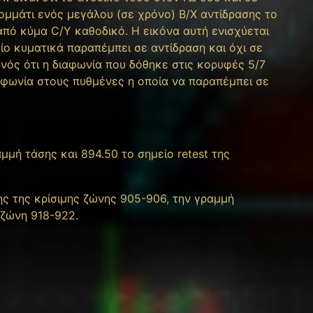
κομμάτι ενός μεγάλου (σε χρόνο) Β/Χ αντίδρασης το
πό κύμα C/Y καθοδικό. Η εικόνα αυτή ενισχύεται
ίο κυματικά παραπέμπει σε αντίδραση και όχι σε
νός ότι η διαφωνία που δόθηκε στις κορυφές 5/7
ιαφωνία στους πυθμένες η οποία να παραπέμπει σε
μή τάσης και 894.50 το σημείο retest της
κά.
ς της κρίσιμης ζώνης 905-906, την γραμμή
ί τη ζώνη 918-922.