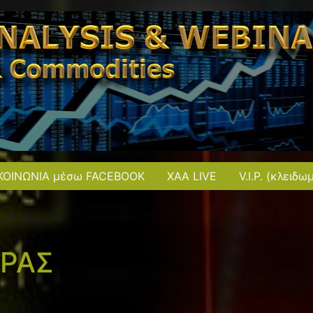
ΚΟΙΝΩΝΙΑ μέσω FACEBOOK
XAA LIVE
V.I.P. (κλειδω
ΟΡΑΣ