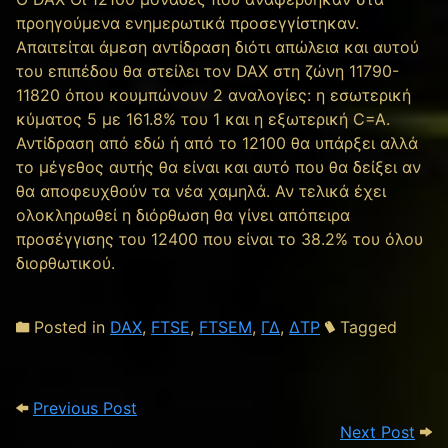
προηγούμενα ενημερωτικά προσεγγίστηκαν.
Απαιτείται άμεση αντίδραση διότι απώλεια και αυτού
του επιπέδου θα στείλει τον DAX στη ζώνη 11790-
11820 όπου κουμπώνουν 2 αναλογίες: η εσωτερική
κύματος 5 με 161.8% του 1 και η εξωτερική C=A.
Αντίδραση από εδώ ή από το 12100 θα υπάρξει αλλά
το μέγεθος αυτής θα είναι και αυτό που θα δείξει αν
θα αποφευχθούν τα νέα χαμηλά. Αν τελικά έχει
ολοκληρωθεί η διόρθωση θα γίνει απόπειρα
προσέγγισης του 12400 που είναι το 38.2% του όλου
διορθωτικού.
Posted in
DAX
,
FTSE
,
FTSEM
,
ΓΔ
,
ΔΤΡ
Tagged
Post navigation
Previous Post:
Previous Post
Next
Next Post