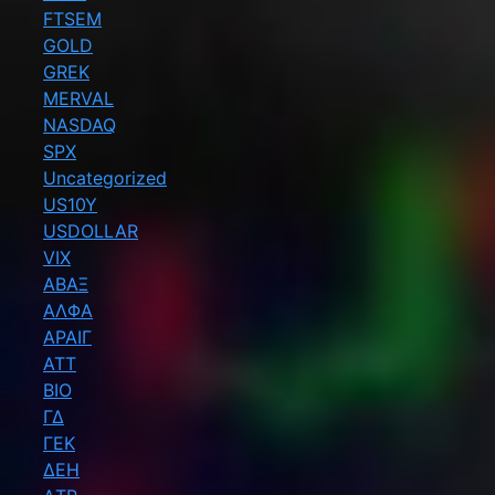
FTSEM
GOLD
GREK
MERVAL
NASDAQ
SPX
Uncategorized
US10Y
USDOLLAR
VIX
ΑΒΑΞ
ΑΛΦΑ
ΑΡΑΙΓ
ΑΤΤ
ΒΙΟ
ΓΔ
ΓΕΚ
ΔΕΗ