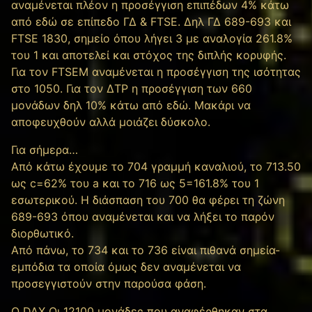
αναμένεται πλέον η προσέγγιση επιπέδων 4% κάτω
από εδώ σε επίπεδο ΓΔ & FTSE. Δηλ ΓΔ 689-693 και
FTSE 1830, σημείο όπου λήγει 3 με αναλογία 261.8%
του 1 και αποτελεί και στόχος της διπλής κορυφής.
Για τον FTSEM αναμένεται η προσέγγιση της ισότητας
στο 1050. Για τον ΔΤΡ η προσέγγιση των 660
μονάδων δηλ 10% κάτω από εδώ. Mακάρι να
αποφευχθούν αλλά μοιάζει δύσκολο.
Για σήμερα…
Από κάτω έχουμε το 704 γραμμή καναλιού, το 713.50
ως c=62% του a και το 716 ως 5=161.8% του 1
εσωτερικού. Η διάσπαση του 700 θα φέρει τη ζώνη
689-693 όπου αναμένεται και να λήξει το παρόν
διορθωτικό.
Από πάνω, το 734 και το 736 είναι πιθανά σημεία-
εμπόδια τα οποία όμως δεν αναμένεται να
προσεγγιστούν στην παρούσα φάση.
Ο DAX Οι 12100 μονάδες που αναφέρθηκαν στα