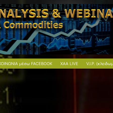
ΚΟΙΝΩΝΙΑ μέσω FACEBOOK
XAA LIVE
V.I.P. (κλειδω