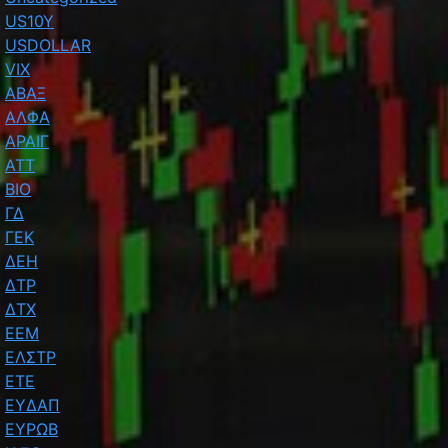
US10Y
USDOLLAR
VIX
ΑΒΑΞ
ΑΛΦΑ
ΑΡΑΙΓ
ΑΤΤ
ΒΙΟ
ΓΔ
ΓΕΚ
ΔΕΗ
ΔΤΡ
ΔΤΧ
ΕΕΜ
ΕΛΣΤΡ
ΕΤΕ
ΕΥΔΑΠ
ΕΥΡΩΒ