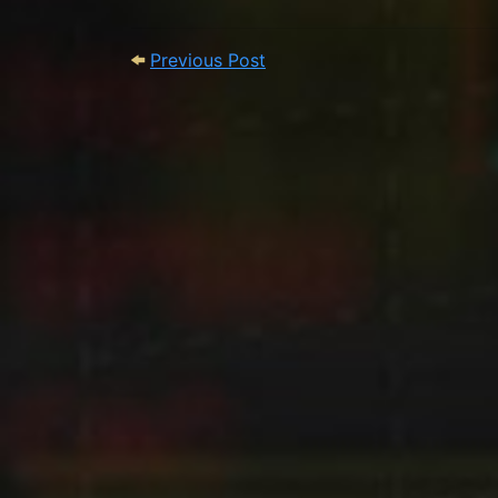
Post navigation
Previous Post:
Previous Post