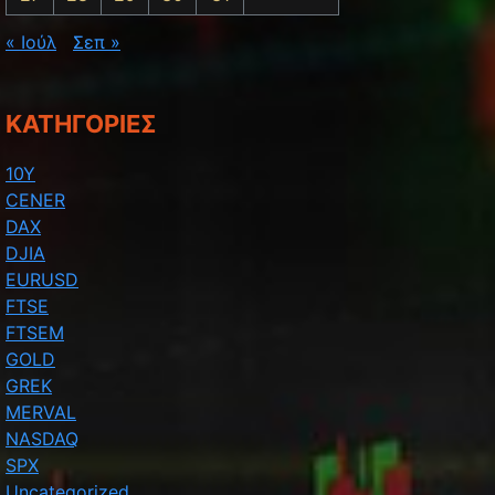
« Ιούλ
Σεπ »
t:
KΑΤΗΓΟΡΊΕΣ
10Y
CENER
DAX
DJIA
EURUSD
FTSE
FTSEM
GOLD
GREK
MERVAL
NASDAQ
SPX
Uncategorized