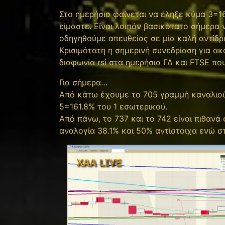
Στο ημερήσιο φαίνεται να έληξε κύμα 3=1
είμαστε. Είναι λοιπόν βασικότατο σήμερ
οδηγηθούμε απευθείας σε μία καλή αντίδρ
Kρισιμότατη η σημερινή συνεδρίαση για ακό
διαφωνία rsi στα ημερήσια ΓΔ και FTSE που
Για σήμερα…
Από κάτω έχουμε το 705 γραμμή καναλιού,
5=161.8% του 1 εσωτερικού.
Από πάνω, το 737 και το 742 είναι πιθανά
αναλογία 38.1% και 50% αντίστοιχα ενώ στ