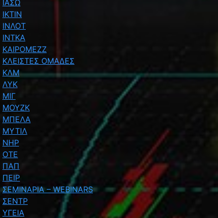
ΙΑΣΩ
ΙΚΤΙΝ
ΙΝΛΟΤ
ΙΝΤΚΑ
ΚΑΙΡΟΜΕΖΖ
ΚΛΕΙΣΤΕΣ ΟΜΑΔΕΣ
ΚΛΜ
ΛΥΚ
ΜΙΓ
ΜΟΥΖΚ
ΜΠΕΛΑ
ΜΥΤΙΛ
ΝΗΡ
ΟΤΕ
ΠΑΠ
ΠΕΙΡ
ΣΕΜΙΝΑΡΙΑ – WEBINARS
ΣΕΝΤΡ
ΥΓΕΙΑ