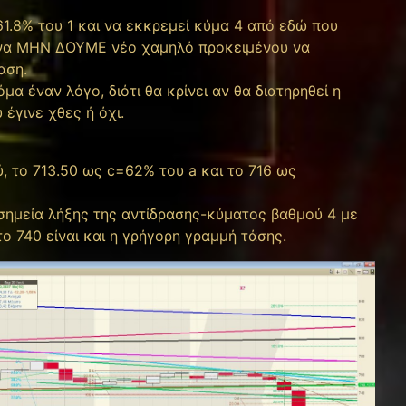
61.8% του 1 και να εκκρεμεί κύμα 4 από εδώ που
α να ΜΗΝ ΔΟΥΜΕ νέο χαμηλό προκειμένου να
αση.
μα έναν λόγο, διότι θα κρίνει αν θα διατηρηθεί η
 έγινε χθες ή όχι.
 το 713.50 ως c=62% του a και το 716 ως
 σημεία λήξης της αντίδρασης-κύματος βαθμού 4 με
ο 740 είναι και η γρήγορη γραμμή τάσης.