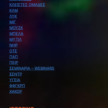
ΚΛΕΙΣΤΕΣ ΟΜΑΔΕΣ
ΚΛΜ
ΛΥΚ
ΜΙΓ
ΜΟΥΖΚ
ΜΠΕΛΑ
ΜΥΤΙΛ
ΝΗΡ
ΟΤΕ
ΠΑΠ
ΠΕΙΡ
ΣΕΜΙΝΑΡΙΑ – WEBINARS
ΣΕΝΤΡ
ΥΓΕΙΑ
ΦΦΓΚΡΠ
ΧΑΚΟΡ