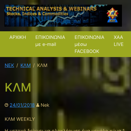
ΑΡΧΙΚΗ
ΕΠΙΚΟΙΝΩΝΙΑ
ΕΠΙΚΟΙΝΩΝΙΑ
XAA
με e-mail
μέσω
LIVE
FACEBOOK
NEK
ΚΛΜ
ΚΛΜ
ΚΛΜ
24/01/2018
Nek
ΚΛΜ WEEKLY
Η μετοχή δείχνει να ολοκλήρωσε ένα μεγάλο κύμα 1