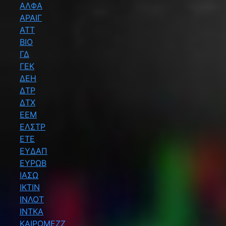
ΑΛΦΑ
ΑΡΑΙΓ
ΑΤΤ
ΒΙΟ
ΓΔ
ΓΕΚ
ΔΕΗ
ΔΤΡ
ΔΤΧ
ΕΕΜ
ΕΛΣΤΡ
ΕΤΕ
ΕΥΔΑΠ
ΕΥΡΩΒ
ΙΑΣΩ
ΙΚΤΙΝ
ΙΝΛΟΤ
ΙΝΤΚΑ
ΚΑΙΡΟΜΕΖΖ