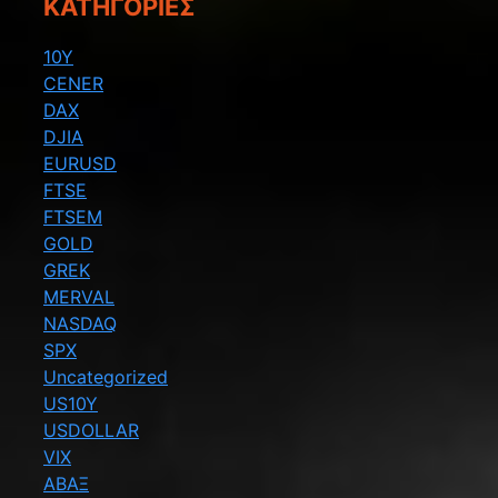
KΑΤΗΓΟΡΊΕΣ
10Y
CENER
DAX
DJIA
EURUSD
FTSE
FTSEM
GOLD
GREK
MERVAL
NASDAQ
SPX
Uncategorized
US10Y
USDOLLAR
VIX
ΑΒΑΞ