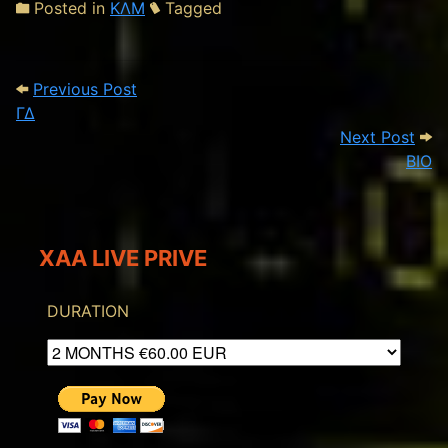
Posted in
ΚΛΜ
Tagged
Post navigation
Previous Post: ΓΔ
Previous Post
ΓΔ
Next
Next Post
ΒΙΟ
XAA LIVE PRIVE
DURATION