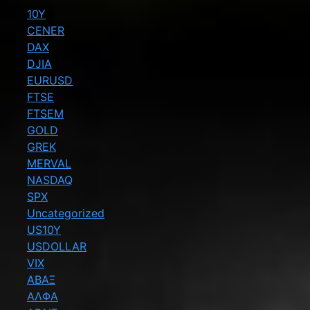
10Y
CENER
DAX
DJIA
EURUSD
FTSE
FTSEM
GOLD
GREK
MERVAL
NASDAQ
SPX
Uncategorized
US10Y
USDOLLAR
VIX
ΑΒΑΞ
ΑΛΦΑ