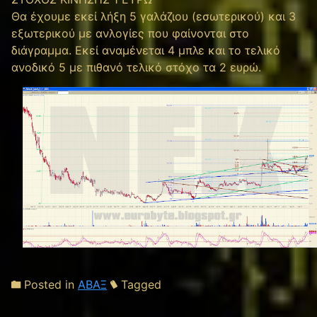
Θα έχουμε εκεί λήξη 5 γαλάζιου (εσωτερικού) και 3
εξωτερικού με ανλογίες που φαίνονται στο
διάγραμμα. Εκεί αναμένεται 4 μπλε και το τελικό
ανοδικό 5 με πιθανό τελικό στόχο τα 2 ευρώ.
Posted in
ΑΒΑΞ
Tagged