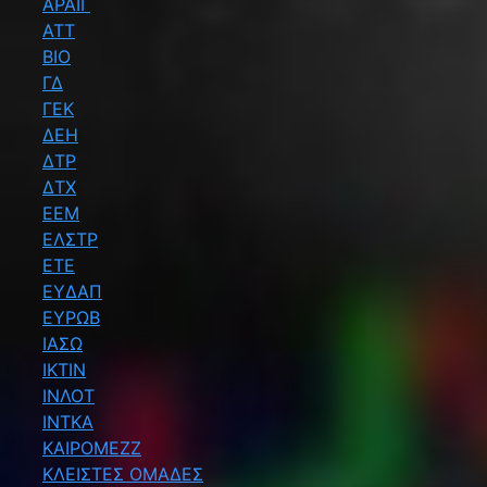
ΑΡΑΙΓ
ΑΤΤ
ΒΙΟ
ΓΔ
ΓΕΚ
ΔΕΗ
ΔΤΡ
ΔΤΧ
ΕΕΜ
ΕΛΣΤΡ
ΕΤΕ
ΕΥΔΑΠ
ΕΥΡΩΒ
ΙΑΣΩ
ΙΚΤΙΝ
ΙΝΛΟΤ
ΙΝΤΚΑ
ΚΑΙΡΟΜΕΖΖ
ΚΛΕΙΣΤΕΣ ΟΜΑΔΕΣ