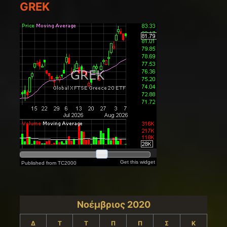
GREK
Νοέμβριος 2020
Δ
Τ
Τ
Π
Π
Σ
Κ