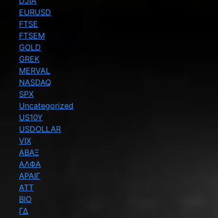
DJIA
EURUSD
FTSE
FTSEM
GOLD
GREK
MERVAL
NASDAQ
SPX
Uncategorized
US10Y
USDOLLAR
VIX
ΑΒΑΞ
ΑΛΦΑ
ΑΡΑΙΓ
ΑΤΤ
ΒΙΟ
ΓΔ