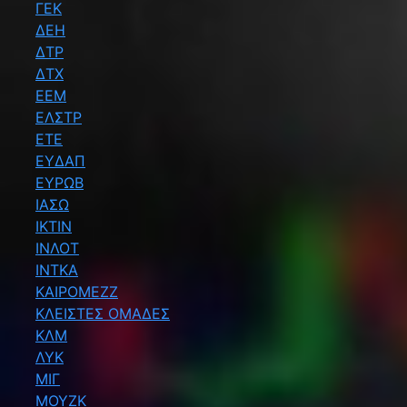
ΓΕΚ
ΔΕΗ
ΔΤΡ
ΔΤΧ
ΕΕΜ
ΕΛΣΤΡ
ΕΤΕ
ΕΥΔΑΠ
ΕΥΡΩΒ
ΙΑΣΩ
ΙΚΤΙΝ
ΙΝΛΟΤ
ΙΝΤΚΑ
ΚΑΙΡΟΜΕΖΖ
ΚΛΕΙΣΤΕΣ ΟΜΑΔΕΣ
ΚΛΜ
ΛΥΚ
ΜΙΓ
ΜΟΥΖΚ