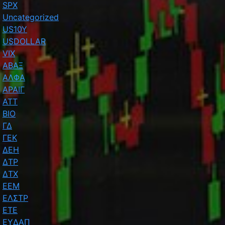
SPX
Uncategorized
US10Y
USDOLLAR
VIX
ΑΒΑΞ
ΑΛΦΑ
ΑΡΑΙΓ
ΑΤΤ
ΒΙΟ
ΓΔ
ΓΕΚ
ΔΕΗ
ΔΤΡ
ΔΤΧ
ΕΕΜ
ΕΛΣΤΡ
ΕΤΕ
ΕΥΔΑΠ