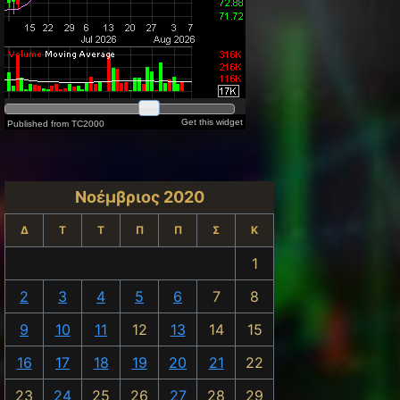
t: ΓΔ - ΠΟΡΕΙΑ ΑΓΟΡΑΣ
Νοέμβριος 2020
Δ
Τ
Τ
Π
Π
Σ
Κ
1
2
3
4
5
6
7
8
9
10
11
12
13
14
15
16
17
18
19
20
21
22
23
24
25
26
27
28
29