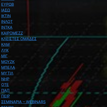
ΕΥΡΩΒ
ΙΑΣΩ
ΙΚΤΙΝ
ΙΝΛΟΤ
ΙΝΤΚΑ
ΚΑΙΡΟΜΕΖΖ
ΚΛΕΙΣΤΕΣ ΟΜΑΔΕΣ
ΚΛΜ
ΛΥΚ
ΜΙΓ
ΜΟΥΖΚ
ΜΠΕΛΑ
ΜΥΤΙΛ
ΝΗΡ
ΟΤΕ
ΠΑΠ
ΠΕΙΡ
ΣΕΜΙΝΑΡΙΑ – WEBINARS