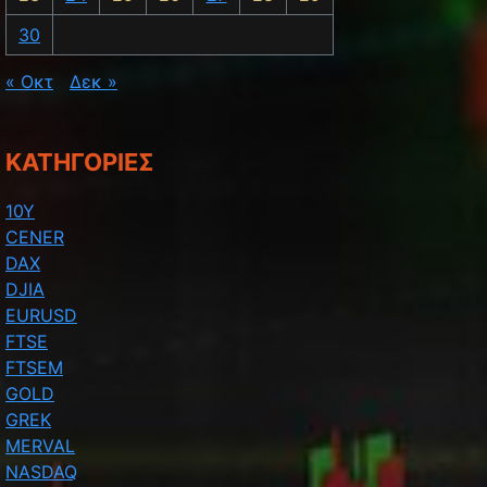
30
« Οκτ
Δεκ »
KΑΤΗΓΟΡΊΕΣ
10Y
CENER
DAX
DJIA
EURUSD
FTSE
FTSEM
GOLD
GREK
MERVAL
NASDAQ