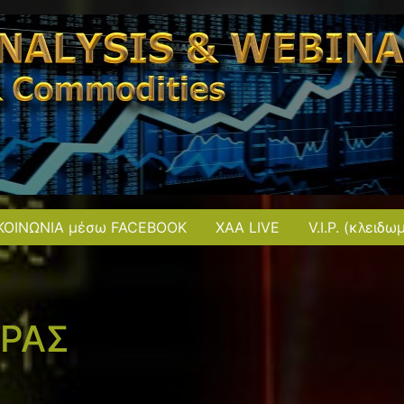
ΚΟΙΝΩΝΙΑ μέσω FACEBOOK
XAA LIVE
V.I.P. (κλειδω
ΟΡΑΣ