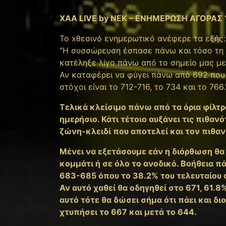
XAA LIVE by NEK – ΕΝΗΜΕΡΩΣΗ ΑΓΟΡΑΣ 
To xθεσινό ενημερωτικό ανέφερε τα εξής:
“H συσσώρευση έσπασε πάνω και τόσο τη 
κατέληξε λίγο πάνω από το σημείο μας με
Αν καταφέρει να φύγει πάνω από 692 που ε
στόχοι είναι το 712-716, το 734 και το 766.
Tελικά κλείσιμο πάνω από τα όρια φίλ
ημερήσιο. Κάτι τέτοιο αυξάνει τις πιθαν
ζώνη-κλειδί που αποτελεί και τον πιθαν
Μένει να εξετάσουμε εάν η διόρθωση θα
κομμάτι ή σε όλο το ανοδικό. Βοήθεια πά
683-685 όπου το 38.2% του τελευταίου 
Αν αυτό χαθεί θα οδηγηθεί στο 671, 61.8
αυτό τότε θα δώσει σήμα ότι πάει και δι
χτυπήσει το 667 και μετά το 644.