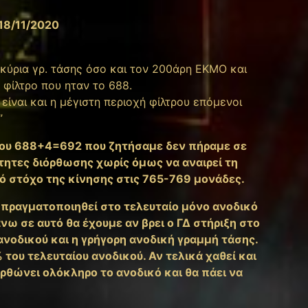
18/11/2020
κύρια γρ. τάσης όσο και τον 200άρη ΕΚΜΟ και
 φίλτρο που ηταν το 688.
ίναι και η μέγιστη περιοχή φίλτρου επόμενοι
”
τρου 688+4=692 που ζητήσαμε δεν πήραμε σε
ότητες διόρθωσης χωρίς όμως να αναιρεί τη
ό στόχο της κίνησης στις 765-769 μονάδες.
 πραγματοποιηθεί στο τελευταίο μόνο ανοδικό
νω σε αυτό θα έχουμε αν βρει ο ΓΔ στήριξη στο
ανοδικού και η γρήγορη ανοδική γραμμή τάσης.
% του τελευταίου ανοδικού. Αν τελικά χαθεί και
ορθώνει ολόκληρο το ανοδικό και θα πάει να