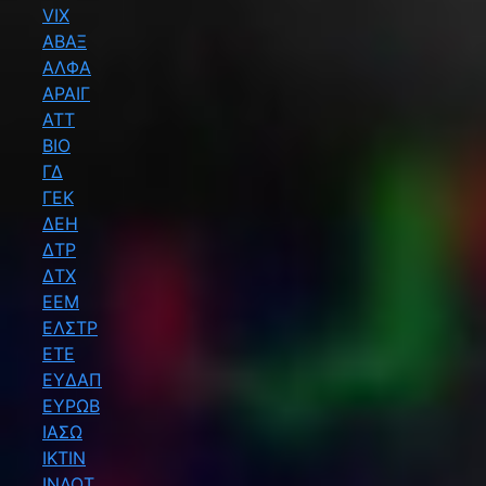
VIX
ΑΒΑΞ
ΑΛΦΑ
ΑΡΑΙΓ
ΑΤΤ
ΒΙΟ
ΓΔ
ΓΕΚ
ΔΕΗ
ΔΤΡ
ΔΤΧ
ΕΕΜ
ΕΛΣΤΡ
ΕΤΕ
ΕΥΔΑΠ
ΕΥΡΩΒ
ΙΑΣΩ
ΙΚΤΙΝ
ΙΝΛΟΤ