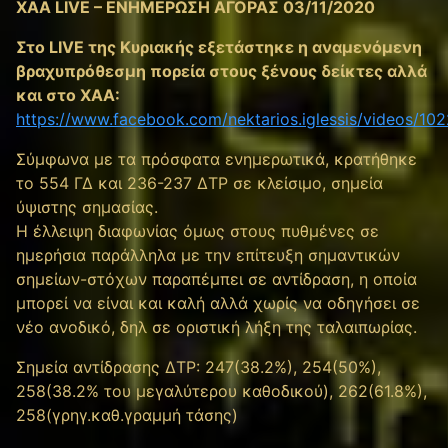
XAA LIVE – ΕΝΗΜΕΡΩΣΗ ΑΓΟΡΑΣ 03/11/2020
Στο LIVE της Κυριακής εξετάστηκε η αναμενόμενη
βραχυπρόθεσμη πορεία στους ξένους δείκτες αλλά
και στο ΧΑΑ:
https://www.facebook.com/nektarios.iglessis/videos/1
Σύμφωνα με τα πρόσφατα ενημερωτικά, κρατήθηκε
το 554 ΓΔ και 236-237 ΔΤΡ σε κλείσιμο, σημεία
ύψιστης σημασίας.
Η έλλειψη διαφωνίας όμως στους πυθμένες σε
ημερήσια παράλληλα με την επίτευξη σημαντικών
σημείων-στόχων παραπέμπει σε αντίδραση, η οποία
μπορεί να είναι και καλή αλλά χωρίς να οδηγήσει σε
νέο ανοδικό, δηλ σε οριστική λήξη της ταλαιπωρίας.
Σημεία αντίδρασης ΔΤΡ: 247(38.2%), 254(50%),
258(38.2% του μεγαλύτερου καθοδικού), 262(61.8%),
258(γρηγ.καθ.γραμμή τάσης)