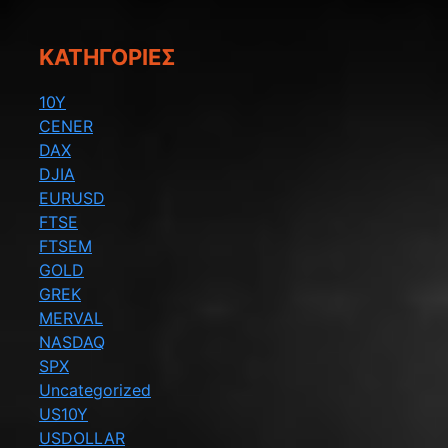
KΑΤΗΓΟΡΊΕΣ
10Y
CENER
DAX
DJIA
EURUSD
FTSE
FTSEM
GOLD
GREK
MERVAL
NASDAQ
SPX
Uncategorized
US10Y
USDOLLAR