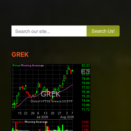
Search our site...
GREK