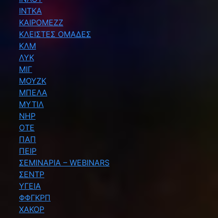
ΙΝΤΚΑ
ΚΑΙΡΟΜΕΖΖ
ΚΛΕΙΣΤΕΣ ΟΜΑΔΕΣ
ΚΛΜ
ΛΥΚ
ΜΙΓ
ΜΟΥΖΚ
ΜΠΕΛΑ
ΜΥΤΙΛ
ΝΗΡ
ΟΤΕ
ΠΑΠ
ΠΕΙΡ
ΣΕΜΙΝΑΡΙΑ – WEBINARS
ΣΕΝΤΡ
ΥΓΕΙΑ
ΦΦΓΚΡΠ
ΧΑΚΟΡ