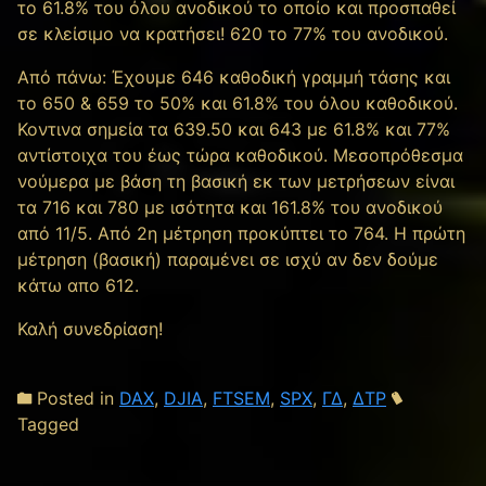
το 61.8% του όλου ανοδικού το οποίο και προσπαθεί
σε κλείσιμο να κρατήσει! 620 το 77% του ανοδικού.
Από πάνω: Έχουμε 646 καθοδική γραμμή τάσης και
τo 650 & 659 το 50% και 61.8% του όλου καθοδικού.
Koντινα σημεία τα 639.50 και 643 με 61.8% και 77%
αντίστοιχα του έως τώρα καθοδικού. Μεσοπρόθεσμα
νούμερα με βάση τη βασική εκ των μετρήσεων είναι
τα 716 και 780 με ισότητα και 161.8% του ανοδικού
από 11/5. Από 2η μέτρηση προκύπτει το 764. Η πρώτη
μέτρηση (βασική) παραμένει σε ισχύ αν δεν δούμε
κάτω απο 612.
Καλή συνεδρίαση!
Posted in
DAX
,
DJIA
,
FTSEM
,
SPX
,
ΓΔ
,
ΔΤΡ
Tagged