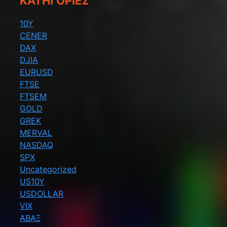
KΑΤΗΓΟΡΊΕΣ
10Y
CENER
DAX
DJIA
EURUSD
FTSE
FTSEM
GOLD
GREK
MERVAL
NASDAQ
SPX
Uncategorized
US10Y
USDOLLAR
VIX
ΑΒΑΞ