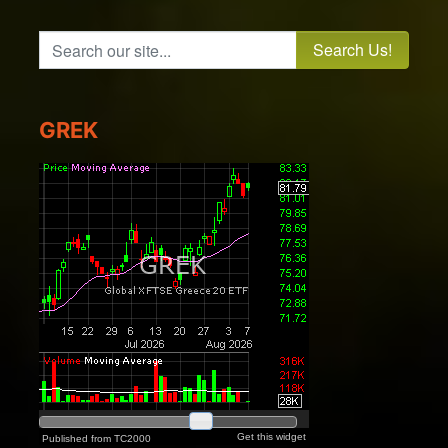
Search our site...
GREK