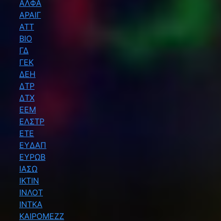
ΑΛΦΑ
ΑΡΑΙΓ
ΑΤΤ
ΒΙΟ
ΓΔ
ΓΕΚ
ΔΕΗ
ΔΤΡ
ΔΤΧ
ΕΕΜ
ΕΛΣΤΡ
ΕΤΕ
ΕΥΔΑΠ
ΕΥΡΩΒ
ΙΑΣΩ
ΙΚΤΙΝ
ΙΝΛΟΤ
ΙΝΤΚΑ
ΚΑΙΡΟΜΕΖΖ