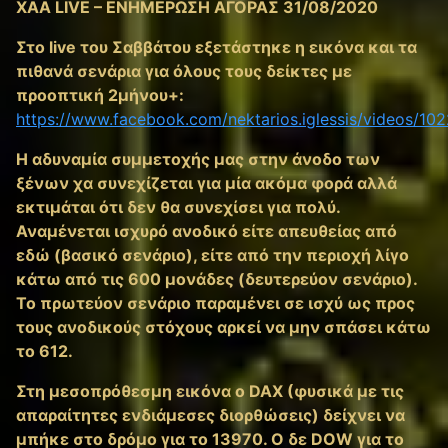
XAA LIVE – ΕΝΗΜΕΡΩΣΗ ΑΓΟΡΑΣ 31/08/2020
Στο live του Σαββάτου εξετάστηκε η εικόνα και τα
πιθανά σενάρια για όλους τους δείκτες με
προοπτική 2μήνου+:
https://www.facebook.com/nektarios.iglessis/videos/1
Η αδυναμία συμμετοχής μας στην άνοδο των
ξένων χα συνεχίζεται για μία ακόμα φορά αλλά
εκτιμάται ότι δεν θα συνεχίσει για πολύ.
Αναμένεται ισχυρό ανοδικό είτε απευθείας από
εδώ (βασικό σενάριο), είτε από την περιοχή λίγο
κάτω από τις 600 μονάδες (δευτερεύον σενάριο).
Το πρωτεύον σενάριο παραμένει σε ισχύ ως προς
τους ανοδικούς στόχους αρκεί να μην σπάσει κάτω
το 612.
Στη μεσοπρόθεσμη εικόνα ο DAX (φυσικά με τις
απαραίτητες ενδιάμεσες διορθώσεις) δείχνει να
μπήκε στο δρόμο για το 13970. Ο δε DOW για το