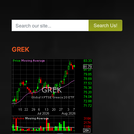
Search our site...
GREK