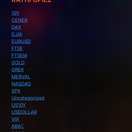
10Y
CENER
DAX
DJIA
EURUSD
FTSE
FTSEM
GOLD
GREK
MERVAL
NASDAQ
SPX
Uncategorized
US10Y
USDOLLAR
VIX
ΑΒΑΞ