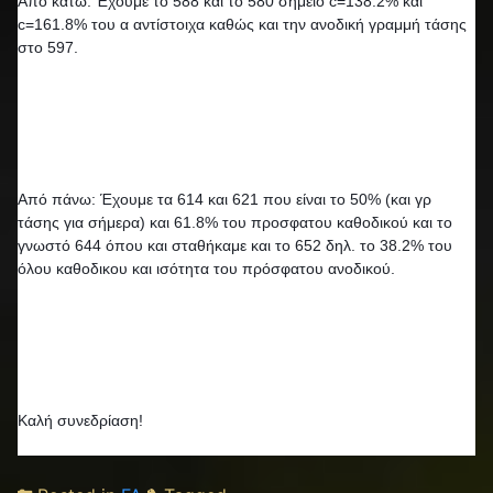
Από κάτω: Έχουμε το 588 και το 580 σημείο c=138.2% και 
c=161.8% του α αντίστοιχα καθώς και την ανοδική γραμμή τάσης 
στο 597. 
Από πάνω: Έχουμε τα 614 και 621 που είναι το 50% (και γρ 
τάσης για σήμερα) και 61.8% του προσφατου καθοδικού και το 
γνωστό 644 όπου και σταθήκαμε και το 652 δηλ. το 38.2% του 
όλου καθοδικου και ισότητα του πρόσφατου ανοδικού.
Καλή συνεδρίαση!