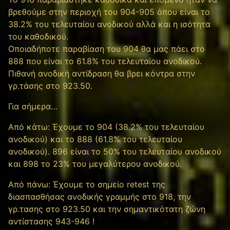
βρεθούμε στην περιοχή του 904-905 όπου είναι το
38.2% του τελευταίου ανοδικού αλλά και η ισότητα
του καθοδικού.
Οποιαδήποτε παραβίαση του 904 θα μας πάει στο
888 που είναι το 61.8% του τελευταίου ανοδικού.
Πιθανή ανοδική αντίδραση θα βρει κόντρα στην
γρ.τάσης στο 923.50.
Για σήμερα…
Από κάτω: Έχουμε το 904 (38.2% του τελευταίου
ανοδικού) και το 888 (61.8% του τελευταίου
ανοδικού). 896 είναι το 50% του τελευταίου ανοδικού
και 898 το 23% του μεγαλύτερου ανοδικού.
Από πάνω: Έχουμε το σημείο retest της
διασπασθήσας ανοδικής γραμμής στο 918, την
γρ.τασης στο 923.50 και την σημαντικότατη ζώνη
αντίστασης 943-946 !