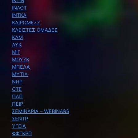
ΙΚΤΙΝ
ΙΝΛΟΤ
ΙΝΤΚΑ
ΚΑΙΡΟΜΕΖΖ
ΚΛΕΙΣΤΕΣ ΟΜΑΔΕΣ
ΚΛΜ
ΛΥΚ
ΜΙΓ
ΜΟΥΖΚ
ΜΠΕΛΑ
ΜΥΤΙΛ
ΝΗΡ
ΟΤΕ
ΠΑΠ
ΠΕΙΡ
ΣΕΜΙΝΑΡΙΑ – WEBINARS
ΣΕΝΤΡ
ΥΓΕΙΑ
ΦΦΓΚΡΠ