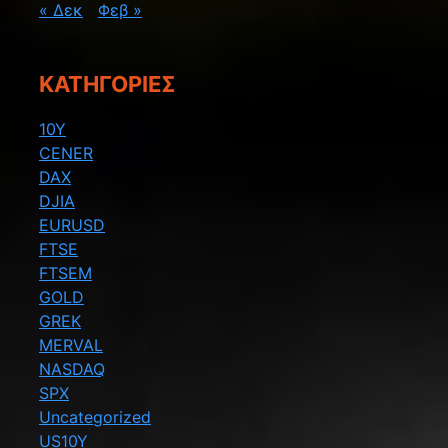
« Δεκ
Φεβ »
KΑΤΗΓΟΡΊΕΣ
10Y
CENER
DAX
DJIA
EURUSD
FTSE
FTSEM
GOLD
GREK
MERVAL
NASDAQ
SPX
Uncategorized
US10Y