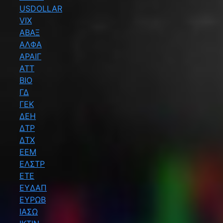
USDOLLAR
VIX
ΑΒΑΞ
ΑΛΦΑ
ΑΡΑΙΓ
ΑΤΤ
ΒΙΟ
ΓΔ
ΓΕΚ
ΔΕΗ
ΔΤΡ
ΔΤΧ
ΕΕΜ
ΕΛΣΤΡ
ΕΤΕ
ΕΥΔΑΠ
ΕΥΡΩΒ
ΙΑΣΩ