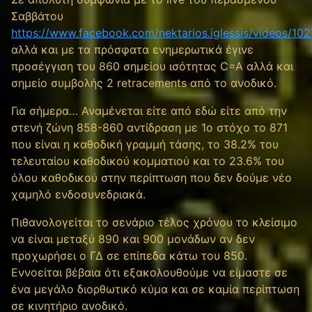
Σαββάτου
https://www.facebook.com/nektarios.iglessis/videos/1
αλλά και με τα πρόσφατα ενημερωτικά έγινε
προσέγγιση του 860 σημείου ισότητας C=A αλλά και
σημείο συμβολής 2 retracements από το ανοδικό.
Για σήμερα… Αναμένεται είτε από εδώ είτε από την
στενή ζώνη 858-860 αντίδραση με 1ο στόχο το 871
που είναι η καθοδική γραμμή τάσης, το 38.2% του
τελευταίου καθοδικού κομματιού και το 23.6% του
όλου καθοδικού στην περίπτωση που δεν δούμε νέο
χαμηλό ενδοσυνεδριακά.
Πιθανολογείται το σενάριο τέλος χρόνου το κλείσιμο
να είναι μεταξύ 890 και 900 μονάδων αν δεν
προχωρήσει ο ΓΔ σε επίπεδα κάτω του 850.
Εννοείται βέβαια ότι εξακολουθούμε να είμαστε σε
ένα μεγάλο διορθωτικό κύμα και σε καμία περίπτωση
σε κινητήριο ανοδικό.