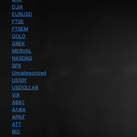
DJIA
EURUSD
FTSE
FTSEM
GOLD
GREK
MERVAL
NASDAQ
SPX
Uncategorized
US10Y
USDOLLAR
VIX
ΑΒΑΞ
ΑΛΦΑ
ΑΡΑΙΓ
ΑΤΤ
ΒΙΟ