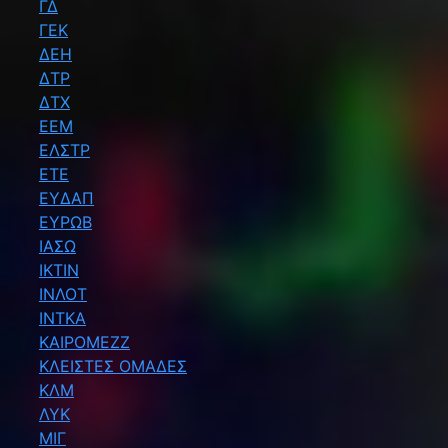
ΓΔ
ΓΕΚ
ΔΕΗ
ΔΤΡ
ΔΤΧ
ΕΕΜ
ΕΛΣΤΡ
ΕΤΕ
ΕΥΔΑΠ
ΕΥΡΩΒ
ΙΑΣΩ
ΙΚΤΙΝ
ΙΝΛΟΤ
ΙΝΤΚΑ
ΚΑΙΡΟΜΕΖΖ
ΚΛΕΙΣΤΕΣ ΟΜΑΔΕΣ
ΚΛΜ
ΛΥΚ
ΜΙΓ