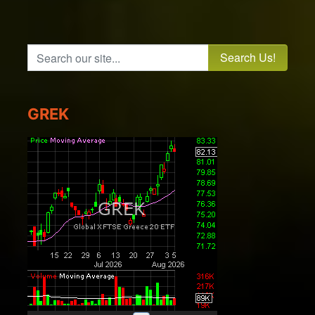
Search our site...
GREK