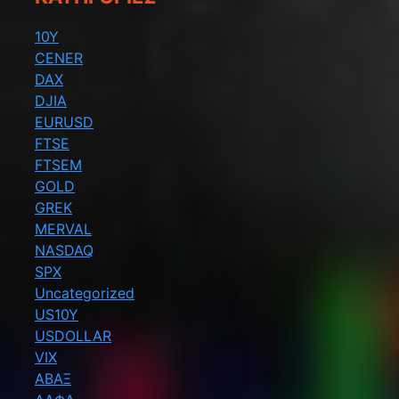
10Y
CENER
DAX
DJIA
EURUSD
FTSE
FTSEM
GOLD
GREK
MERVAL
NASDAQ
SPX
Uncategorized
US10Y
USDOLLAR
VIX
ΑΒΑΞ