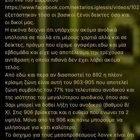
https://www.facebook.com/nektarios.iglessis/videos/1
εξετάστηκαν τόσο οι βασικοί ξένοι δείκτες όσο και
οι δικοί μας.
Η εικόνα δείχνει ότι υπάρχουν ακόμα ανοδικά
υπόλοιπα σε πολλά επι μέρους χαρτιά αλλά και σε
δείκτες, πράγμα που είχαμε αναφέρει εδώ και μία
εβδομάδα και είχε ως αποτέλεσμα την τρέχουσα
αντίδραση η οποία πιθανά δεν έχει λάβει ακόμα
τέλος.
Από εδώ και περα αν διασπαστεί το 892 η πλέον
κρίσιμη ζώνη είναι αυτή του 903-905 που αποτελεί
ζώνη συμβολής του 77% του τελευταίου ανοδικού και
της ισότητας του μεγαλύτερου ανοδικού, όπου σαν
3άρι μπορεί να δοθεί λήξη του ανοδικού (βαθμού Β/
Χ). Στις 906 βρίσκεται και η ευθεία που ενώνει τα 2
υψηλά. Μόνο από το 906 και πάνω μπορούμε να
μιλήσουμε για κάτι καλύτερο.
Tο άσχημο για τους μεσοπρόθεσμους λονγκ είναι ότι