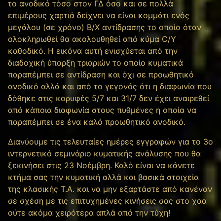
το ανοδικό τόσο στον ΓΔ όσο και σε πολλά
επιμέρους χαρτιά δείχνει να είναι κομμάτι ενός
μεγάλου (σε χρόνο) Β/Χ αντίδρασης το οποίο όταν
ολοκληρωθεί θα ακολουθηθεί από κύμα C/Y
καθοδικό. Η εικόνα αυτή ενισχύεται από την
διαδοχική ύπαρξη τριαριών το οποίο κυματικά
παραπέμπει σε αντίδραση και όχι σε προωθητικό
ανοδικό αλλά και από το γεγονός ότι η διαφωνία που
δόθηκε στις κορυφές 5/7 και 31/7 δεν έχει αναιρεθεί
από κάποια διαφωνία στους πυθμένες η οποία να
παραπέμπει σε ένα καλό προωθητικό ανοδικό.
Διανύουμε τις τελευταίες ημέρες εγγραφών για το 3ο
ιντερνετικό σεμινάριο κυματικής ανάλυσης που θα
ξεκινήσει στις 23 Νοέμβρη. Καλό είναι να κάνετε
κτήμα σας την κυματική αλλά και βασικά στοιχεία
της κλασικής Τ.Α. και να μην εξαρτάστε από κανέναν
σε σχέση με τις επιτυχημένες κινήσεις σας στο χαα
ούτε ακόμα χειρότερα απλά από την τύχη!