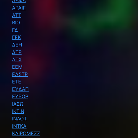
ΑΛΦΑ
ΑΡΑΙΓ
ΑΤΤ
ΒΙΟ
ΓΔ
ΓΕΚ
ΔΕΗ
ΔΤΡ
ΔΤΧ
ΕΕΜ
ΕΛΣΤΡ
ΕΤΕ
ΕΥΔΑΠ
ΕΥΡΩΒ
ΙΑΣΩ
ΙΚΤΙΝ
ΙΝΛΟΤ
ΙΝΤΚΑ
ΚΑΙΡΟΜΕΖΖ