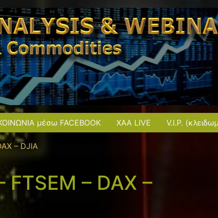
ΚΟΙΝΩΝΙΑ μέσω FACEBOOK
XAA LIVE
V.I.P. (κλειδω
DAX – DJIA
 – FTSEM – DAX –