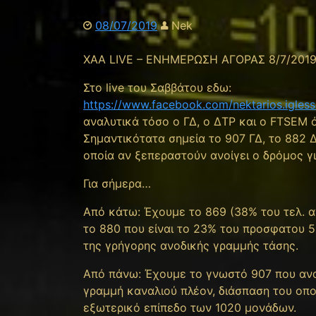
08/07/2019
Nek
XAA LIVE – ΕΝΗΜΕΡΩΣΗ ΑΓΟΡΑΣ 8/7/201
Στο live του Σαββάτου εδω:
https://www.facebook.com/nektarios.igles
αναλυτικά τόσο ο ΓΔ, ο ΔΤΡ και ο FTSEM όσ
Σημαντικότατα σημεία το 907 ΓΔ, το 882 
οποία αν ξεπεραστούν ανοίγει ο δρόμος γ
Για σήμερα…
Από κάτω: Έχουμε το 869 (38% του τελ. αν
τo 880 που είναι το 23% του προσφατου 5
της γρήγορης ανοδικής γραμμής τάσης.
Από πάνω: Έχουμε το γνωστό 907 που ανα
γραμμή καναλιού πλέον, διάσπαση του οπο
εξωτερικό επίπεδο των 1020 μονάδων.