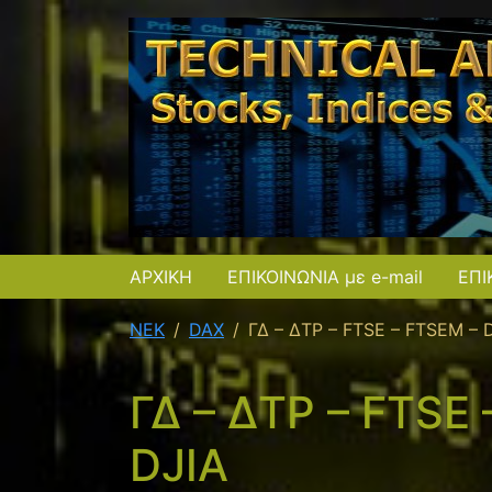
ΑΡΧΙΚΗ
ΕΠΙΚΟΙΝΩΝΙΑ με e-mail
ΕΠΙ
NEK
DAX
ΓΔ – ΔΤΡ – FTSE – FTSEM – 
ΓΔ – ΔΤΡ – FTSE
DJIA