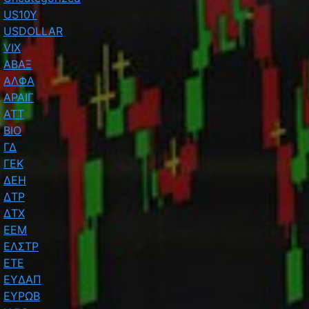
US10Y
USDOLLAR
VIX
ΑΒΑΞ
ΑΛΦΑ
ΑΡΑΙΓ
ΑΤΤ
ΒΙΟ
ΓΔ
ΓΕΚ
ΔΕΗ
ΔΤΡ
ΔΤΧ
ΕΕΜ
ΕΛΣΤΡ
ΕΤΕ
ΕΥΔΑΠ
ΕΥΡΩΒ