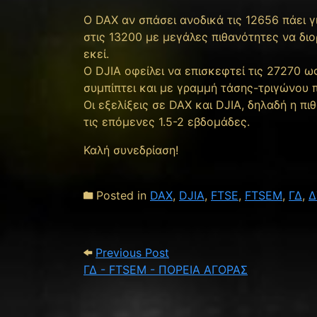
O DAX αν σπάσει ανοδικά τις 12656 πάει γ
στις 13200 με μεγάλες πιθανότητες να δι
εκεί.
Ο DJIA οφείλει να επισκεφτεί τις 27270 ω
συμπίπτει και με γραμμή τάσης-τριγώνου 
Οι εξελίξεις σε DAX και DJIA, δηλαδή η 
τις επόμενες 1.5-2 εβδομάδες.
Καλή συνεδρίαση!
Posted in
DAX
,
DJIA
,
FTSE
,
FTSEM
,
ΓΔ
,
Δ
Post navigation
Previous Post: ΓΔ - FTSE
Previous Post
ΓΔ - FTSEM - ΠΟΡΕΙΑ ΑΓΟΡΑΣ