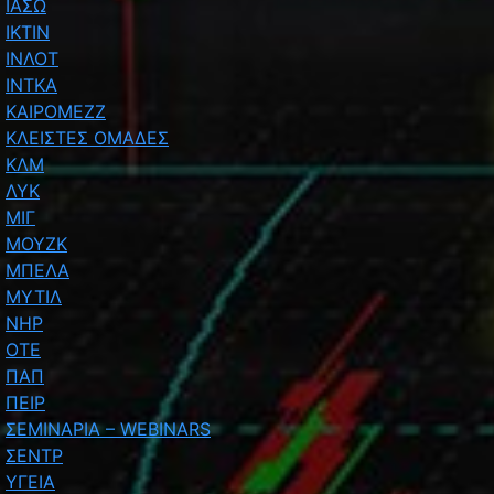
ΙΑΣΩ
ΙΚΤΙΝ
ΙΝΛΟΤ
ΙΝΤΚΑ
ΚΑΙΡΟΜΕΖΖ
ΚΛΕΙΣΤΕΣ ΟΜΑΔΕΣ
ΚΛΜ
ΛΥΚ
ΜΙΓ
ΜΟΥΖΚ
ΜΠΕΛΑ
ΜΥΤΙΛ
ΝΗΡ
ΟΤΕ
ΠΑΠ
ΠΕΙΡ
ΣΕΜΙΝΑΡΙΑ – WEBINARS
ΣΕΝΤΡ
ΥΓΕΙΑ