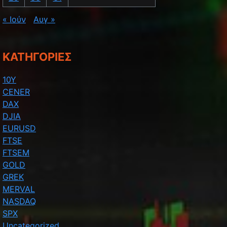
« Ιούν
Αυγ »
KΑΤΗΓΟΡΊΕΣ
10Y
CENER
DAX
DJIA
EURUSD
FTSE
FTSEM
GOLD
GREK
MERVAL
NASDAQ
SPX
Uncategorized