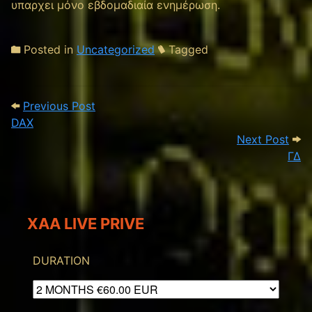
υπαρχει μόνο εβδομαδιαία ενημέρωση.
Posted in
Uncategorized
Tagged
Post navigation
Previous Post: DAX
Previous Post
DAX
Next
Next Post
ΓΔ
XAA LIVE PRIVE
DURATION