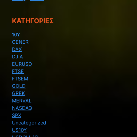
KΑΤΗΓΟΡΊΕΣ
10Y
CENER
DAX
DJIA
EURUSD
FTSE
FTSEM
GOLD
GREK
MERVAL
NASDAQ
SPX
Uncategorized
US10Y