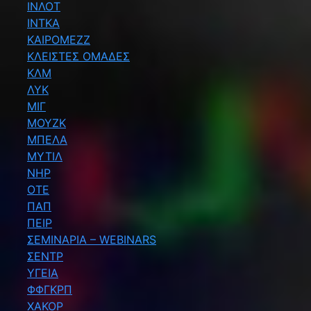
ΙΝΛΟΤ
ΙΝΤΚΑ
ΚΑΙΡΟΜΕΖΖ
ΚΛΕΙΣΤΕΣ ΟΜΑΔΕΣ
ΚΛΜ
ΛΥΚ
ΜΙΓ
ΜΟΥΖΚ
ΜΠΕΛΑ
ΜΥΤΙΛ
ΝΗΡ
ΟΤΕ
ΠΑΠ
ΠΕΙΡ
ΣΕΜΙΝΑΡΙΑ – WEBINARS
ΣΕΝΤΡ
ΥΓΕΙΑ
ΦΦΓΚΡΠ
ΧΑΚΟΡ