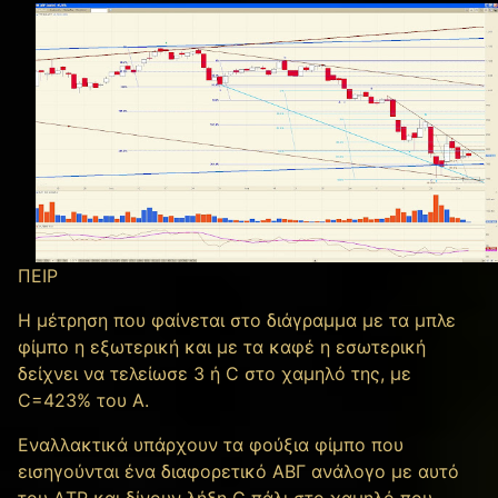
ΠΕΙΡ
Η μέτρηση που φαίνεται στο διάγραμμα με τα μπλε
φίμπο η εξωτερική και με τα καφέ η εσωτερική
δείχνει να τελείωσε 3 ή C στο χαμηλό της, με
C=423% του Α.
Εναλλακτικά υπάρχουν τα φούξια φίμπο που
εισηγούνται ένα διαφορετικό ΑΒΓ ανάλογο με αυτό