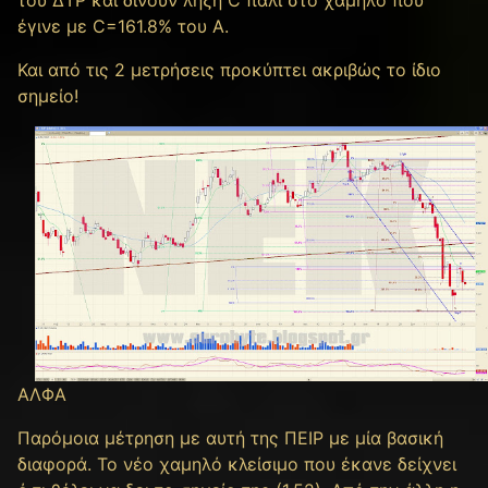
του ΔΤΡ και δίνουν λήξη C πάλι στο χαμηλό που
έγινε με C=161.8% του Α.
Και από τις 2 μετρήσεις προκύπτει ακριβώς το ίδιο
σημείο!
ΑΛΦΑ
Παρόμοια μέτρηση με αυτή της ΠΕΙΡ με μία βασική
διαφορά. Το νέο χαμηλό κλείσιμο που έκανε δείχνει