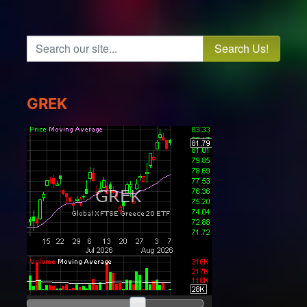
Search our site...
GREK