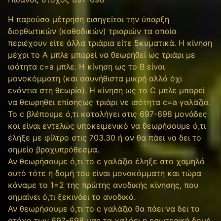
Η παρούσα μέτρηση εισηγείται την ύπαρξη
διορθωτικών (καθοδικών) τριαριών τα οποία
περιέχουν είτε άλλα τριάρια είτε 5κυματικά. Η κίνηση
μέχρι το Α μπλε μπορεί να θεωρηθεί ως τριάρι με
ισότητα c=a μπλε. Η κίνηση ως το Β είναι
μονοκόμματη (και ασυνήθιστα μικρή αλλά όχι
ενάντια στη θεωρία). Η κίνηση ως το C μπλε μπορεί
να θεωρηθει επίσηςως τριάρι νε ισότητα c=a γαλάζιο.
Το c βλέπουμε ό,τι καταλήγει στις 697-698 μονάδες
και είναι εντελώς υποκειμενικό να θεωρήσουμε ό,τι
έληξε με φίλτρο στις 703.30 ή αν θα πάει να δει το
σημείο βραχυπρόθεσμα.
Αν θεωρήσουμε ό,τι το c γαλάζιο έληξε στο χαμηλό
αυτό τότε η δομή του είναι μονοκόμματη και τώρα
κάναμε το 1=2 της πρώτης ανοδικής κίνησης, που
σημαίνει ό,τι ξεκινάει το ανοδικό.
Αν θεωρήσουμε ό,τι το c γαλάζιο θα πάει να δει το
στόχο των 697-698 μας τα χαλάει η εσωτερική δομή