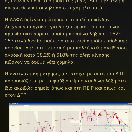
ό,τι θέλει να δει το σημείο της (1.52). Από την άλλη η
κίνηση θεωρείται λήξασα στα χαμηλά αυτά.
Η ΑΛΦΑ δείχνει πρώτη κάτι το πολύ επικίνδυνο:
Δείχνει να πηγαίνει για 5 εξωτερικό. Που σημαίνει
προωθητικό 5αρι το οποίο μπορεί να λήξει στ 1.52-
1.53 αλλά δεν θα παύει να αποτελεί σημάδι καθοδικής
πορείας. Δηλ ό,τι μετά από μια πολλή καλή αντίδραση
ανοδική κατά 38.2% ή 61.8% της όλης κίνησης,
πιθανον να δούμε νέα χαμηλά.
Η εναλλακτική μέτρηση, αντίστοιχη με αυτή του ΔΤΡ
παρουσιάζεται με τα φούξια φίμπο και δίνει λήξη στο
ίδιο ακριβώς σημείο όπως και στη ΠΕΙΡ και όπως και
στον ΔΤΡ