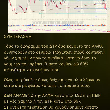
ΣΥΜΠΕΡΑΣΜΑ
Τόσο το διάγραμμα του ΔΤΡ όσο και αυτό της ΑΛΦΑ
συνηγορούν στο σενάριο ελάχιστων (πολύ κοντινών)
νέων χαμηλών πριν το ανοδικό ώστε να δουν τα
νούμερα που πρέπει. Γι αυτό και θεωρώ 60%
πιθανότητα να κινηθούν έτσι.
Ολες οι τράπεζες όμως δείχνουν να ολοκλήρωσαν
έστω και με φίλτρο κάποιες το πτωτικό τους.
ΔΕΝ ΑΝΑΜΕΝΩ την ΑΛΦΑ κάτω από 1.52 ή τη ΠΕΙΡ
με νέο χαμηλό ή τον ΔΤΡ κάτω από 697.
Σε αντίθετη περίπτωση θα χαθούν σημαντικότατα