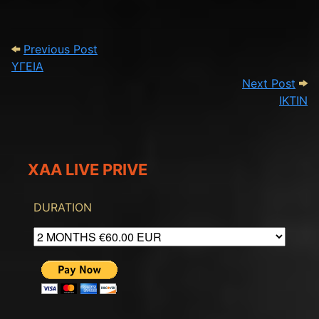
Post navigation
Previous Post: ΥΓΕΙΑ
Previous Post
ΥΓΕΙΑ
Next
Next Post
ΙΚΤΙΝ
XAA LIVE PRIVE
DURATION