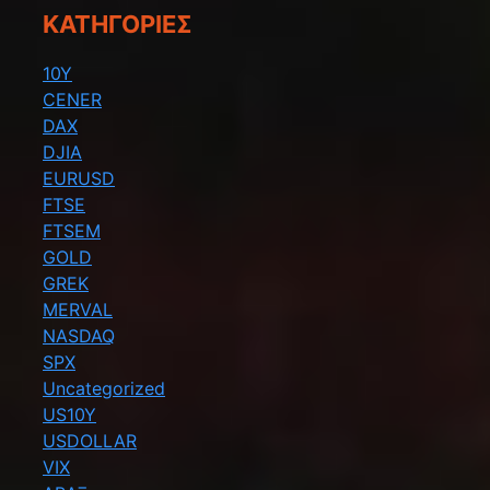
KΑΤΗΓΟΡΊΕΣ
10Y
CENER
DAX
DJIA
EURUSD
FTSE
FTSEM
GOLD
GREK
MERVAL
NASDAQ
SPX
Uncategorized
US10Y
USDOLLAR
VIX