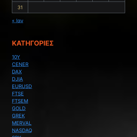
31
« Ιαν
KΑΤΗΓΟΡΊΕΣ
10Y
CENER
DAX
DJIA
EURUSD
FTSE
FTSEM
GOLD
GREK
MERVAL
NASDAQ