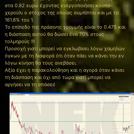
στα 0.82 ευρώ έχοντας ενεργοποιήσει κούπα-
χερούλι ο στόχος της οποίας συμπίπτει και με το
161.8% του 1.
Το επίπεδο της πράσινης γραμμής είναι το 0.475 και
η διάσπαση αυτού θα δώσει ένα 70% στους
τολμηρούς !!!
Προσοχή γιατί μπορεί να εγκλωβίσει λόγω χαμηλών
όγκων με τη διαφορά ότι όταν πάει να κάνει την εν
λόγω κίνηση θα τους ανεβάσει.
Αξία έχει η παρακολούθηση και η αγορά όταν κάνει
τη διάσπαση και όχι από τώρα γιατί μπορεί να
αργήσει να τη σπάσει!