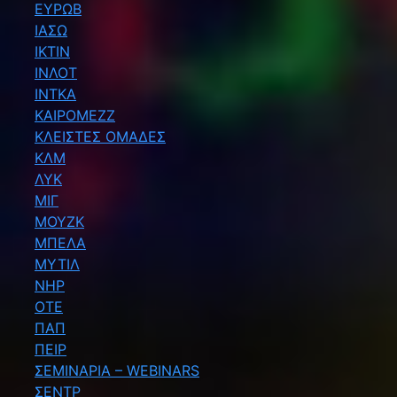
ΕΥΡΩΒ
ΙΑΣΩ
ΙΚΤΙΝ
ΙΝΛΟΤ
ΙΝΤΚΑ
ΚΑΙΡΟΜΕΖΖ
ΚΛΕΙΣΤΕΣ ΟΜΑΔΕΣ
ΚΛΜ
ΛΥΚ
ΜΙΓ
ΜΟΥΖΚ
ΜΠΕΛΑ
ΜΥΤΙΛ
ΝΗΡ
ΟΤΕ
ΠΑΠ
ΠΕΙΡ
ΣΕΜΙΝΑΡΙΑ – WEBINARS
ΣΕΝΤΡ