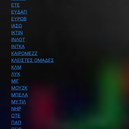
ΕΤΕ
ΕΥΔΑΠ
ΕΥΡΩΒ
ΙΑΣΩ
ΙΚΤΙΝ
ΙΝΛΟΤ
ΙΝΤΚΑ
ΚΑΙΡΟΜΕΖΖ
ΚΛΕΙΣΤΕΣ ΟΜΑΔΕΣ
ΚΛΜ
ΛΥΚ
ΜΙΓ
ΜΟΥΖΚ
ΜΠΕΛΑ
ΜΥΤΙΛ
ΝΗΡ
ΟΤΕ
ΠΑΠ