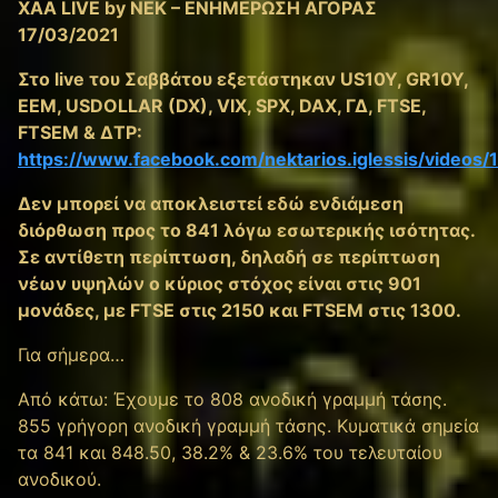
XAA LIVE by NEK – ΕΝΗΜΕΡΩΣΗ ΑΓΟΡΑΣ
17/03/2021
Στο live του Σαββάτου εξετάστηκαν US10Y, GR10Y,
EEM, USDOLLAR (DX), VIX, SPX, DAX, ΓΔ, FTSE,
FTSEM & ΔΤΡ:
https://www.facebook.com/nektarios.iglessis/video
Δεν μπορεί να αποκλειστεί εδώ ενδιάμεση
διόρθωση προς το 841 λόγω εσωτερικής ισότητας.
Σε αντίθετη περίπτωση, δηλαδή σε περίπτωση
νέων υψηλών ο κύριος στόχος είναι στις 901
μονάδες, με FTSE στις 2150 και FTSΕΜ στις 1300.
Για σήμερα…
Από κάτω: Έχουμε τo 808 ανοδική γραμμή τάσης.
855 γρήγορη ανοδική γραμμή τάσης. Κυματικά σημεία
τα 841 και 848.50, 38.2% & 23.6% του τελευταίου
ανοδικού.