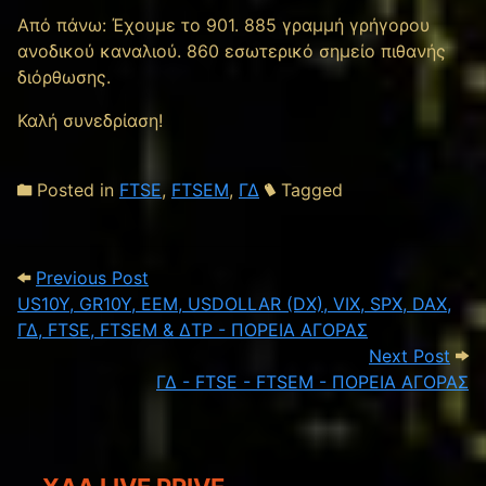
Από πάνω: Έχουμε το 901. 885 γραμμή γρήγορου
ανοδικού καναλιού. 860 εσωτερικό σημείο πιθανής
διόρθωσης.
Καλή συνεδρίαση!
Posted in
FTSE
,
FTSEM
,
ΓΔ
Tagged
Post navigation
Previous Post: US10Y, GR10Y, EEM, USD
Previous Post
US10Y, GR10Y, EEM, USDOLLAR (DX), VIX, SPX, DAX,
ΓΔ, FTSE, FTSEM & ΔΤΡ - ΠΟΡΕΙΑ ΑΓΟΡΑΣ
Next
Next Post
ΓΔ - FTSE - FTSEM - ΠΟΡΕΙΑ ΑΓΟΡΑΣ