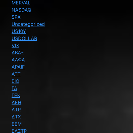
MERVAL
NASDAQ
SPX
Uncategorized
US10Y
USDOLLAR
VIX
ΑΒΑΞ
ΑΛΦΑ
ΑΡΑΙΓ
ΑΤΤ
ΒΙΟ
ΓΔ
ΓΕΚ
ΔΕΗ
ΔΤΡ
ΔΤΧ
ΕΕΜ
ΕΛΣΤΡ