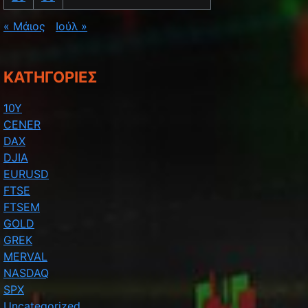
« Μάιος
Ιούλ »
KΑΤΗΓΟΡΊΕΣ
10Y
CENER
DAX
DJIA
EURUSD
FTSE
FTSEM
GOLD
GREK
MERVAL
NASDAQ
SPX
Uncategorized