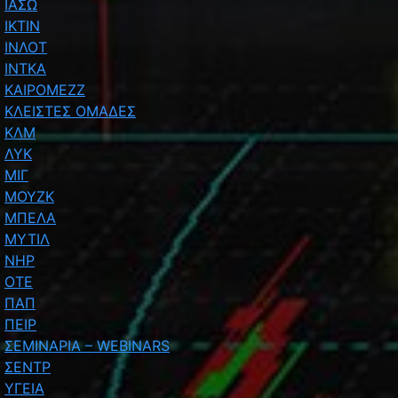
ΙΑΣΩ
ΙΚΤΙΝ
ΙΝΛΟΤ
ΙΝΤΚΑ
ΚΑΙΡΟΜΕΖΖ
ΚΛΕΙΣΤΕΣ ΟΜΑΔΕΣ
ΚΛΜ
ΛΥΚ
ΜΙΓ
ΜΟΥΖΚ
ΜΠΕΛΑ
ΜΥΤΙΛ
ΝΗΡ
ΟΤΕ
ΠΑΠ
ΠΕΙΡ
ΣΕΜΙΝΑΡΙΑ – WEBINARS
ΣΕΝΤΡ
ΥΓΕΙΑ