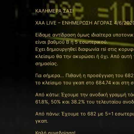
ΚΑΛΗΜΕΡΑ ΣΑΣ!
XAA LIVE – ΕΝΗΜΕΡΩΣΗ ΑΓΟΡΑΣ 4/6/202
Είδαμε αντίδραση όμως ιδιαίτερα υποτονικ
είναι βαθμού Β ή 5 εσωτερικού.
Εχει δημιουργηθεί διαφωνία rsi στις κορυ
κλείσιμο θα την ακυρώσει ή όχι. Από αυτή
σημασίας.
Για σήμερα… Πιθανή η προσέγγιση του 682
το κλείσιμο του γκαπ στο 684.74 και στη 
Από κάτω: Έχουμε την ανοδική γραμμή τάση
61.8%, 50% και 38.2% του τελευταίου ανοδ
Από πάνω: Έχουμε το 682 με 5=1 εσωτερικ
γκαπ.
Καλή συνεδρίαση!