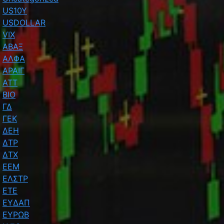
US10Y
USDOLLAR
VIX
ΑΒΑΞ
ΑΛΦΑ
ΑΡΑΙΓ
ΑΤΤ
ΒΙΟ
ΓΔ
ΓΕΚ
ΔΕΗ
ΔΤΡ
ΔΤΧ
ΕΕΜ
ΕΛΣΤΡ
ΕΤΕ
ΕΥΔΑΠ
ΕΥΡΩΒ