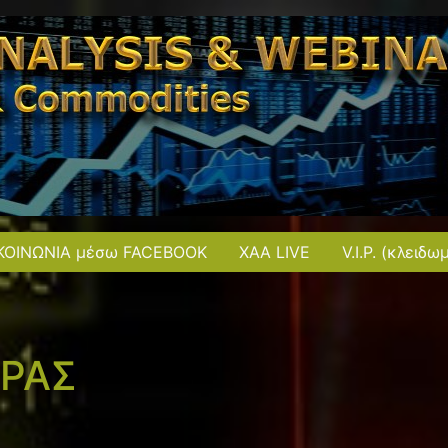
ΚΟΙΝΩΝΙΑ μέσω FACEBOOK
XAA LIVE
V.I.P. (κλειδω
ΟΡΑΣ