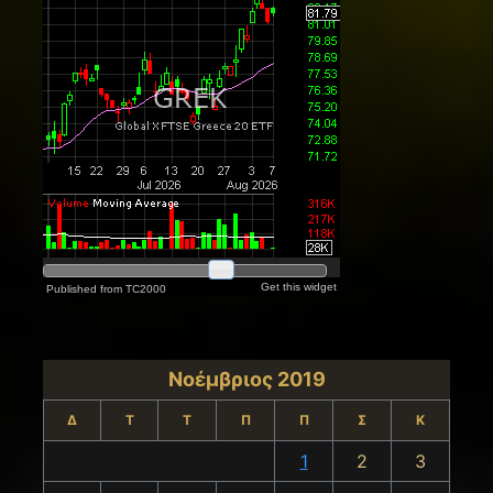
Νοέμβριος 2019
Δ
Τ
Τ
Π
Π
Σ
Κ
1
2
3