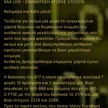
XAA LIVE – ΕΝΗΜΕΡΩΣΗ ΑΓΟΡΑΣ 1/11/2019
Καλημέρα και Καλό μήνα!
Τονίζεται για ακόμα μία φορά ότι συγκεκριμένα
χαρτιά δείχνουν να διορθώνουν κομμάτι του
ανοδικού αρκετά μεγαλύτερο και παλαιότερο από
αυτό που αρχικά φαινόταν. Πράγμα που σημαίνει ότι
ακόμα και μετά από βραχυπρόθεσμη αντίδραση
οφείλουν μεσοπρόθεσμα να δουν χαμηλότερα
νούμερα.
Αντίθετα, βραχυπρόθεσμα επιμέρους χαρτιά έχουν
ανοδικά υπόλοιπα.
Η διάσπαση του 877 η οποία επιχειρήθηκε συνολικά 7
φορές (5 πρόσφατα και 2 παλαιότερα) μας δίνει
απευθείας το 885-886 και επόμενο στόχο το 905.
Ο FTSE με την σειρά του διέσπασε το 2176 και μας
δίνει στόχους 2229 και 2264.
Προς το παρόν εκείνος που έκανε πλέον ξεκάθαρη