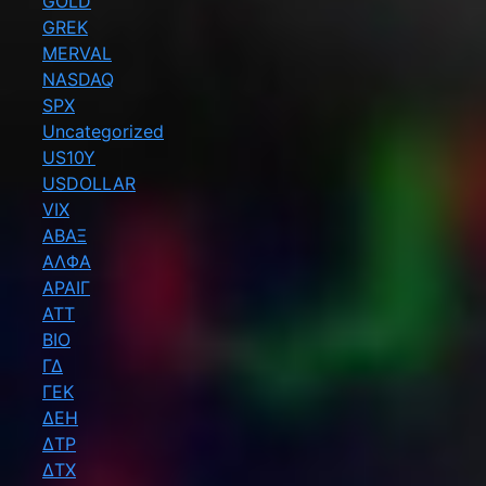
GOLD
GREK
MERVAL
NASDAQ
SPX
Uncategorized
US10Y
USDOLLAR
VIX
ΑΒΑΞ
ΑΛΦΑ
ΑΡΑΙΓ
ΑΤΤ
ΒΙΟ
ΓΔ
ΓΕΚ
ΔΕΗ
ΔΤΡ
ΔΤΧ