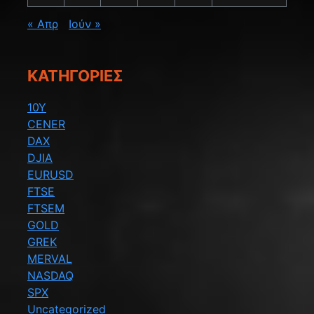
« Απρ
Ιούν »
KΑΤΗΓΟΡΊΕΣ
10Y
CENER
DAX
DJIA
EURUSD
FTSE
FTSEM
GOLD
GREK
MERVAL
NASDAQ
SPX
Uncategorized