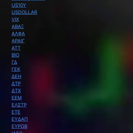
US10Y
USDOLLAR
VIX
ΑΒΑΞ
ΑΛΦΑ
ΑΡΑΙΓ
ΑΤΤ
ΒΙΟ
ΓΔ
ΓΕΚ
ΔΕΗ
ΔΤΡ
ΔΤΧ
ΕΕΜ
ΕΛΣΤΡ
ΕΤΕ
ΕΥΔΑΠ
ΕΥΡΩΒ