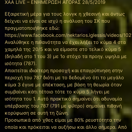
XAA LIVE – ΕΝΗΜΕΡΩΣΗ ΑΓΟΡΑΣ 28/5/2019
Εξαιρετική μέρα για τους λονγκ η χθεσινή και όντως
δείχνει να είναι σε ισχύ η ανάλυση του ΣΚ που
πραγματοποιήθηκε εδώ:
https://www.facebook.com/nektarios.iglessis/videos/1
Αναλύθηκε η πιθανότητα να έχει λήξει το κύμα 4 στα
χαμηλά της 20/5 και να είμαστε στο τελικό κύμα 5
(δηλαδή στο 1 του 3) με 1ο στόχο τα προηγ. υψηλα με
ισότητα (787).
Απαιτείται ιδιαίτερη προσοχή και επαγρύπνηση στην
περιοχή του 787 διότι με το δεδομένο ότι το μεγάλο
κύμα 3 έγινε με επέκταση, με βάση τη θεωρία όταν
συμβαίνει κάτι τέτοιο τότε το κύμα 5 λήγει με
ισότητα του 1. Αυτό πρακτικά σημαίνει ότι αδυναμία
υπέρβασης του 787 (791 με φίλτρο) σημαίνει πιθανή
κορύφωση σε αυτή τη ζώνη.
Προσωπικά από χθες είμαι με 80% ρευστότητα την
οποία και πρόκειται να αυξήσω και άλλο σήμερα. Από