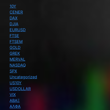
10Y
CENER
DAX
DJIA
EURUSD
FTSE
FTSEM
GOLD
GREK
MERVAL
NASDAQ
SPX
Uncategorized
US10Y
USDOLLAR
VIX
ΑΒΑΞ
ΑΛΦΑ