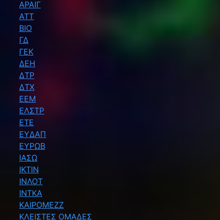
ΑΡΑΙΓ
ΑΤΤ
ΒΙΟ
ΓΔ
ΓΕΚ
ΔΕΗ
ΔΤΡ
ΔΤΧ
ΕΕΜ
ΕΛΣΤΡ
ΕΤΕ
ΕΥΔΑΠ
ΕΥΡΩΒ
ΙΑΣΩ
ΙΚΤΙΝ
ΙΝΛΟΤ
ΙΝΤΚΑ
ΚΑΙΡΟΜΕΖΖ
ΚΛΕΙΣΤΕΣ ΟΜΑΔΕΣ