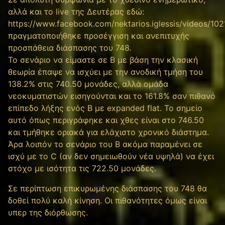
αλλά και το live της Δευτέρας εδώ:
https://www.facebook.com/nektarios.iglessis/videos/1
πραγματοποιήθηκε προσέγγιση και ανεπιτυχής
προσπάθεια διάσπασης του 748.
Το σενάριο να είμαστε σε Β με βάση την κλασική
θεωρία έπαψε να ισχύει με την ανοδική τμήση του
138.2% στις 740.50 μονάδες, αλλά ομάδα
νεοκυματιστών εισηγούνται και το 161.8% σαν πιθανό
επίπεδο λήξης ενός Β με expanded flat. Το σημείο
αυτό όπως περιγράφηκε και χθες είναι στο 746.50
και τμήθηκε οριακά για ελάχιστο χρονικό διάστημα.
Άρα λοιπόν το σενάριο του Β ακόμα παραμένει σε
ισχύ με το C (αν δεν σημειωθούν νέα υψηλά) να έχει
στόχο με ισότητα τις 722.50 μονάδες.
Σε περίπτωση επικυρωμένης διάσπασης του 748 θα
δοθεί πολύ καλή κίνηση. Οι πιθανότητες όμως είναι
υπερ της διόρθωσης.