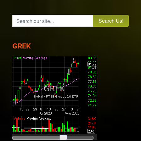
Search our site...
GREK