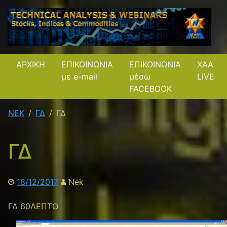
ΑΡΧΙΚΗ
ΕΠΙΚΟΙΝΩΝΙΑ
ΕΠΙΚΟΙΝΩΝΙΑ
XAA
με e-mail
μέσω
LIVE
FACEBOOK
NEK
ΓΔ
ΓΔ
ΓΔ
18/12/2017
Nek
ΓΔ 60ΛΕΠΤΟ