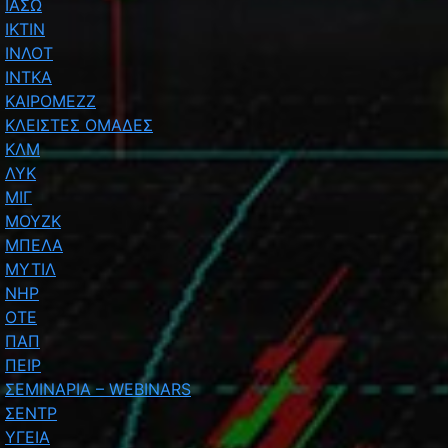
ΙΑΣΩ
ΙΚΤΙΝ
ΙΝΛΟΤ
ΙΝΤΚΑ
ΚΑΙΡΟΜΕΖΖ
ΚΛΕΙΣΤΕΣ ΟΜΑΔΕΣ
ΚΛΜ
ΛΥΚ
ΜΙΓ
ΜΟΥΖΚ
ΜΠΕΛΑ
ΜΥΤΙΛ
ΝΗΡ
ΟΤΕ
ΠΑΠ
ΠΕΙΡ
ΣΕΜΙΝΑΡΙΑ – WEBINARS
ΣΕΝΤΡ
ΥΓΕΙΑ