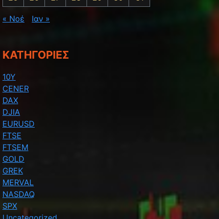
« Νοέ
Ιαν »
KΑΤΗΓΟΡΊΕΣ
10Y
CENER
DAX
DJIA
EURUSD
FTSE
FTSEM
GOLD
GREK
MERVAL
NASDAQ
SPX
Uncategorized