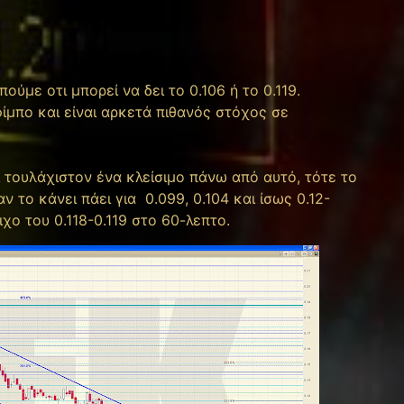
ούμε οτι μπορεί να δει το 0.106 ή το 0.119.
ίμπο και είναι αρκετά πιθανός στόχος σε
ι τουλάχιστον ένα κλείσιμο πάνω από αυτό, τότε το
ν το κάνει πάει για 0.099, 0.104 και ίσως 0.12-
οιχο του 0.118-0.119 στο 60-λεπτο.