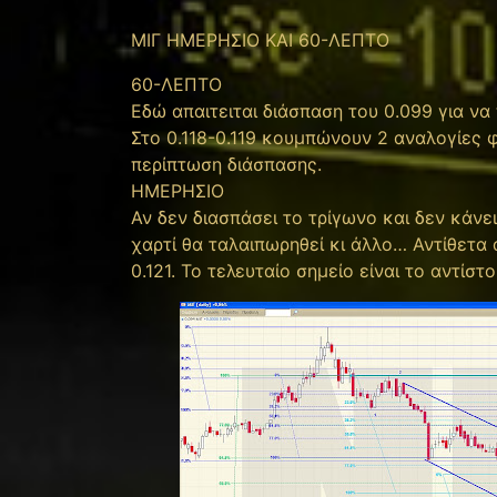
ΜΙΓ ΗΜΕΡΗΣΙΟ ΚΑΙ 60-ΛΕΠΤΟ
60-ΛΕΠΤΟ
Εδώ απαιτειται διάσπαση του 0.099 για να π
Στο 0.118-0.119 κουμπώνουν 2 αναλογίες φ
περίπτωση διάσπασης.
ΗΜΕΡΗΣΙΟ
Αν δεν διασπάσει το τρίγωνο και δεν κάνε
χαρτί θα ταλαιπωρηθεί κι άλλο… Αντίθετα α
0.121. To τελευταίο σημείο είναι το αντίστ