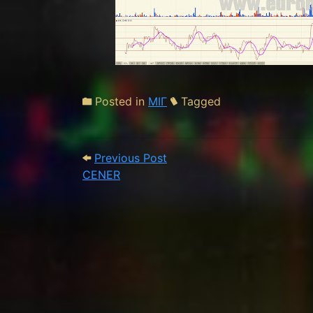
Posted in
ΜΙΓ
Tagged
Post navigation
Previous Post: CENER
Previous Post
CENER