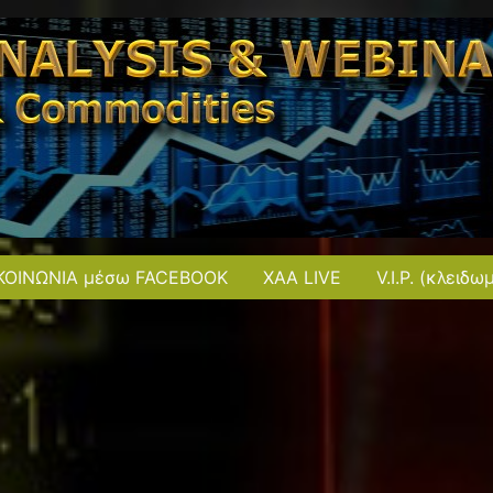
ΚΟΙΝΩΝΙΑ μέσω FACEBOOK
XAA LIVE
V.I.P. (κλειδω