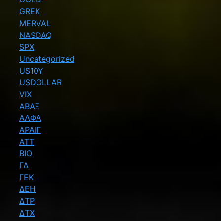
GREK
MERVAL
NASDAQ
SPX
Uncategorized
US10Y
USDOLLAR
VIX
ΑΒΑΞ
ΑΛΦΑ
ΑΡΑΙΓ
ΑΤΤ
ΒΙΟ
ΓΔ
ΓΕΚ
ΔΕΗ
ΔΤΡ
ΔΤΧ