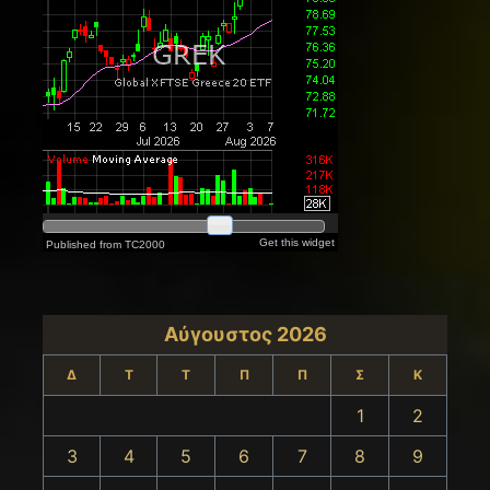
Αύγουστος 2026
Δ
Τ
Τ
Π
Π
Σ
Κ
1
2
3
4
5
6
7
8
9