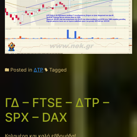
Posted in
ΔΤΡ
Tagged
ΓΔ – FTSE – ΔΤΡ –
SPX – DAX
Καλημέρα και καλή εβδομάδα!