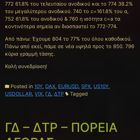
772 61.8% του τελευταίου ανοδικού και το 774 38.2%
του μεγαλύτερου ανοδικού. 740 το c=161.8% του α,
752 61.8% του ανοδικού & 760 η ισότητα c=a τα
κοντινότερα σημεία αν διασπαστεί το 772-774.
Από πάνω: Έχουμε 804 το 77% του όλου καθοδικού.
Πάνω από εκεί, πάμε σε νέα υψηλά προς το 850. 796
κύρια γραμμή τάσης.
Καλή συνεδρίαση!
Posted in
10Y
,
DAX
,
EURUSD
,
SPX
,
US10Y
,
USDOLLAR
,
VIX
,
ΓΔ
,
ΔΤΡ
Tagged
ΓΔ – ΔΤΡ – ΠΟΡΕΙΑ