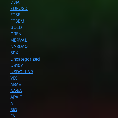
DJIA
EURUSD
FTSE
FTSEM
GOLD
GREK
MERVAL
NASDAQ
SPX
Uncategorized
US10Y
USDOLLAR
VIX
ΑΒΑΞ
ΑΛΦΑ
ΑΡΑΙΓ
ΑΤΤ
ΒΙΟ
ΓΔ