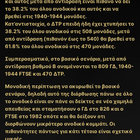
και αυτός μετά από αντίδραση είναι πιθανό να δει
το 38.2% του όλου ανοδικού και αυτός και να
βρεθεί στις 1940-1944 μονάδες.
Κατ’αντιστοιχία, ο ΔΤΡ επειδή ήδη έχει χτυπήσει το
38.2% του όλου ανοδικού στις 508 μονάδες, μετά
από αντίδραση (πιθανόν έως το 540) θα βρεθεί στο
61.8% του όλου ανοδικού στις 470 μονάδες.
Συμπερασματικά, στο βασικό σενάριο, μετά από
αντίδραση βαθμού Β αναμένονται τα 809 ΓΔ, 1940-
1944 FTSE και 470 ΔΤΡ.
Μοναδική περίπτωση να ακυρωθεί το βασικό
σενάριο, δηλαδή αυτό της διόρθωσης πάνω σε όλο
το ανοδικό είναι αν πάνε οι δείκτες σε νέα χαμηλά
απευθείας και σταματήσουν ο ΓΔ στο 826 και ο
FTSE στο 1982 οπότε και θα δείξουν οτι
διορθώνουν μικρότερο ανοδικό κομμάτι. Οι
πιθανότητες πάντως για κάτι τέτοιο είναι σχετικά
μικρές.