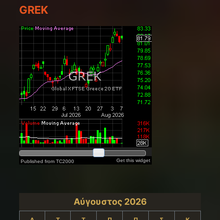
GREK
Αύγουστος 2026
Δ
Τ
Τ
Π
Π
Σ
Κ