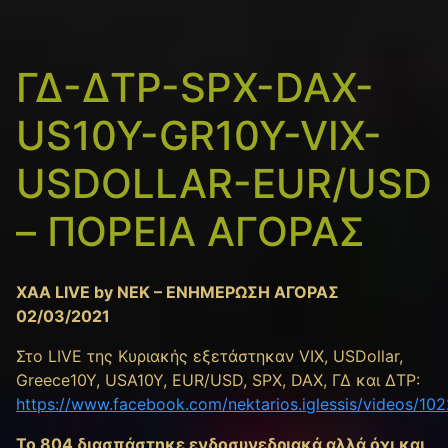
ΓΔ-ΔΤΡ-SPX-DAX-
US10Y-GR10Y-VIX-
USDOLLAR-EUR/USD
– ΠΟΡΕΙΑ ΑΓΟΡΑΣ
XAA LIVE by NEK – ΕΝΗΜΕΡΩΣΗ ΑΓΟΡΑΣ
02/03/2021
Στο LIVE της Κυριακής εξετάστηκαν VIX, USDollar,
Greece10Y, USA10Y, EUR/USD, SPX, DAX, ΓΔ και ΔΤΡ:
https://www.facebook.com/nektarios.iglessis/videos/1
To 804 διασπάστηκε ενδοσυνεδριακά αλλά όχι και