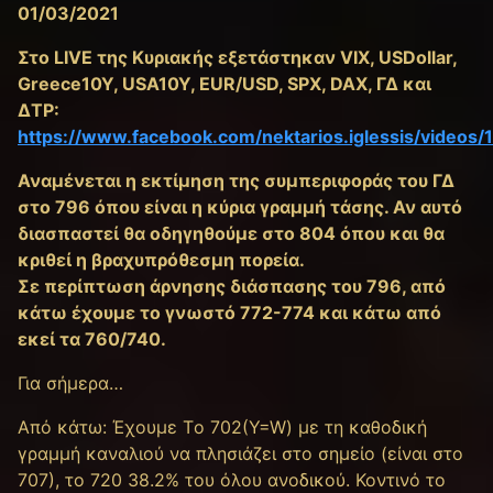
01/03/2021
Στο LIVE της Κυριακής εξετάστηκαν VIX, USDollar,
Greece10Y, USA10Y, EUR/USD, SPX, DAX, ΓΔ και
ΔΤΡ:
https://www.facebook.com/nektarios.iglessis/video
Αναμένεται η εκτίμηση της συμπεριφοράς του ΓΔ
στο 796 όπου είναι η κύρια γραμμή τάσης. Αν αυτό
διασπαστεί θα οδηγηθούμε στο 804 όπου και θα
κριθεί η βραχυπρόθεσμη πορεία.
Σε περίπτωση άρνησης διάσπασης του 796, από
κάτω έχουμε το γνωστό 772-774 και κάτω από
εκεί τα 760/740.
Για σήμερα…
Από κάτω: Έχουμε Tο 702(Y=W) με τη καθοδική
γραμμή καναλιού να πλησιάζει στο σημείο (είναι στο
707), τo 720 38.2% του όλου ανοδικού. Κοντινό το