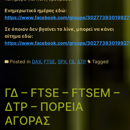
Ενημερωτικό ημέρας εδώ:
https://www.facebook.com/groups/30277393019927
Σε όποιον δεν βγαίνει το λίνκ, μπορεί να κάνει
αίτημα εδώ:
https://www.facebook.com/groups/30277393019927
Posted in
DAX
,
FTSE
,
SPX
,
ΓΔ
,
ΔΤΡ
Tagged
ΓΔ – FTSE – FTSEM –
ΔΤΡ – ΠΟΡΕΙΑ
ΑΓΟΡΑΣ