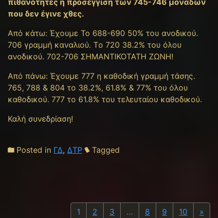
πιθανότητες η προσέγγιση των 745-746 μονάδων
που δεν έγινε χθες.
Από κάτω: Έχουμε Το 688-690 50% του ανοδικού.
706 γραμμή καναλιού. Tο 720 38.2% του όλου
ανοδικού. 702-706 ΣΗΜΑΝΤΙΚΟΤΑΤΗ ΖΩΝΗ!
Από πάνω: Έχουμε 777 η καθοδική γραμμή τάσης.
765, 788 & 804 το 38.2%, 61.8% & 77% του όλου
καθοδικού. 777 το 61.8% του τελευταίου καθοδικού.
Καλή συνεδρίαση!
Posted in
ΓΔ
,
ΔΤΡ
Tagged
Nex
1
2
3
…
8
9
10
»