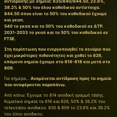
αντίδρασης με σημεία: 835/840/844.50, 23.6%,
38.2% & 50% του όλου καθοδικού αντίστοιχα.
844.50 όπου είναι το 50% του καθοδικού έχουμε
και γκαπ.
540 το γκαπ και το 50% του καθοδικού σε ΔΤΡ.
2031-2033 το γκαπ και το 50% του καθοδικού σε
FTSE.
Στη περίπτωση που ενεργοποιηθεί το σενάριο που
έχει μικρότερες πιθανότητες και χαθεί το 826,
επόμενα σημεία έχουμε στο 816-818 και μετά στο
809.
Για σήμερα…
Αναμένεται αντίδραση προς τα σημεία
που αναφέρονται παραπάνω.
Από κάτω: Έχουμε τo 814 ανοδική γραμμή τάσης.
Κυματικά σημεία τα 816 και 826, 50% & 38.2% του
τελευταίου ανοδικού. 830 & 809 το 23.6% και 38.2%
του όλου ανοδικου.