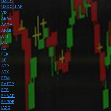
US10Y
USDOLLAR
VIX
ΑΒΑΞ
ΑΛΦΑ
ΑΡΑΙΓ
ΑΤΤ
ΒΙΟ
ΓΔ
ΓΕΚ
ΔΕΗ
ΔΤΡ
ΔΤΧ
ΕΕΜ
ΕΛΣΤΡ
ΕΤΕ
ΕΥΔΑΠ
ΕΥΡΩΒ
ΙΑΣΩ