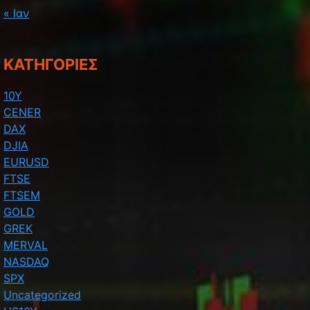
« Ιαν
KΑΤΗΓΟΡΊΕΣ
10Y
CENER
DAX
DJIA
EURUSD
FTSE
FTSEM
GOLD
GREK
MERVAL
NASDAQ
SPX
Uncategorized