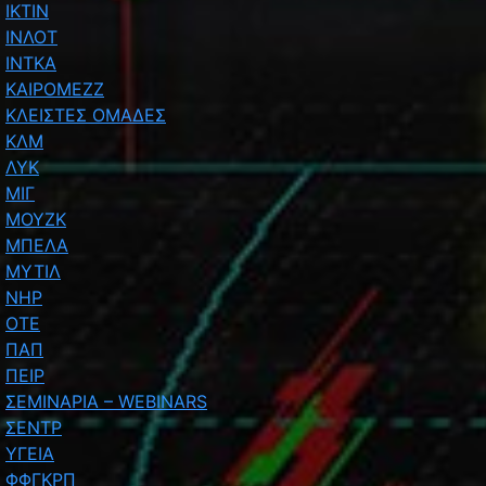
ΙΚΤΙΝ
ΙΝΛΟΤ
ΙΝΤΚΑ
ΚΑΙΡΟΜΕΖΖ
ΚΛΕΙΣΤΕΣ ΟΜΑΔΕΣ
ΚΛΜ
ΛΥΚ
ΜΙΓ
ΜΟΥΖΚ
ΜΠΕΛΑ
ΜΥΤΙΛ
ΝΗΡ
ΟΤΕ
ΠΑΠ
ΠΕΙΡ
ΣΕΜΙΝΑΡΙΑ – WEBINARS
ΣΕΝΤΡ
ΥΓΕΙΑ
ΦΦΓΚΡΠ