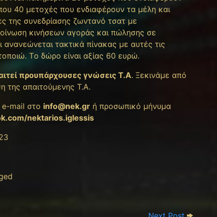
ρίπου 40 μετοχές που ενδιαφέρουν τα μέλη και
ες της συνεδρίασης ζωντανό τσατ με
κοίνωση κινήσεων αγοράς και πώλησης σε
ι ανανεώνεται τακτικά πίνακας με αυτές τις
οποιώ. Tο δώρο είναι αξίας 60 ευρώ.
αιτεί προυπάρχουσες γνώσεις Τ.Α
. Ξεκινάμε από
η της απαιτούμενης Τ.Α.
 e-mail στο
info@nek.gr
ή προσωπικό μήνυμα
k.com/nektarios.iglessis
023
ged
Next Pos
Next Post