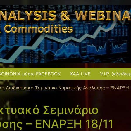
ΚΟΙΝΩΝΙΑ μέσω FACEBOOK
XAA LIVE
V.I.P. (κλειδω
ο Διαδικτυακό Σεμινάριο Κυματικής Ανάλυσης – ΕΝΑΡΞΗ 
κτυακό Σεμινάριο
σης – ΕΝΑΡΞΗ 18/11