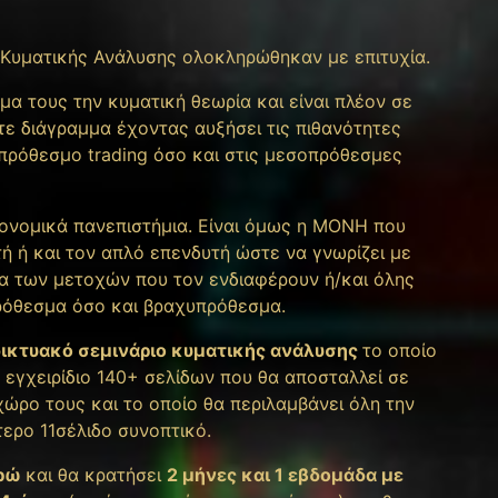
 Κυματικής Ανάλυσης ολοκληρώθηκαν με επιτυχία.
 τους την κυματική θεωρία και είναι πλέον σε
ε διάγραμμα έχοντας αυξήσει τις πιθανότητες
πρόθεσμο trading όσο και στις μεσοπρόθεσμες
κονομικά πανεπιστήμια. Είναι όμως η ΜΟΝΗ που
ή ή και τον απλό επενδυτή ώστε να γνωρίζει με
ία των μετοχών που τον ενδιαφέρουν ή/και όλης
ρόθεσμα όσο και βραχυπρόθεσμα.
δικτυακό σεμινάριο κυματικής ανάλυσης
το οποίο
 εγχειρίδιο 140+ σελίδων που θα αποσταλλεί σε
ώρο τους και το οποίο θα περιλαμβάνει όλη την
τερο 11σέλιδο συνοπτικό.
υρώ
και θα κρατήσει
2 μήνες και 1 εβδομάδα με