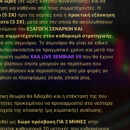
54 ώρες
(σε ώρες κατόπιν συνεννόησης) και θα
κηση για καθέναν από τους συμμετέχοντες. Η
 (5 ΣΚ)
πριν τις εορτές ενώ η
πρακτική εξάσκηση
ατα (3 ΣΚ),
μετά από την οποία θα ακολουθήσουν
κείμενο την
ΕΞΑΓΩΓΗ ΣΕΝΑΡΙΩΝ ΚΑΙ
υς συμμετέχοντες στον καθορισμό στρατηγικής.
 στο σεμινάριο. Το σεμινάριο θα γίνει σε ειδικό
βιντεοσκοπείται σε πραγματικό χρόνο και μετά την
κλειστή ομάδα
XAA LIVE SEMINAR VIΙ
που θα έχουν
το βλέπουν όποτε μπορούν σε περίπτωση που
ολουθήσουν και περισσότερες από μία φορές αν
θούν οι πλατφόρμες ztrade, ztrade plus,
ικη θεωρία θα διδαχθει και η επέκτασή της που
ετητες προκειμένου να προσαρμοστεί στα νεότερα
ιχεία της κλασικής (μη κυματικής) ανάλυσης.
οθεί ως
δώρο πρόσβαση ΓΙΑ 2 ΜΗΝΕΣ
στην
ονται καθημερινά 20 μετοχές που ενδιαφέρουν