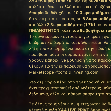
3+3=6 ώρες κάθε ΣΚ,
δηλαδή
συνολικά 
καλύπτει θεωρία αλλά και πρακτική εξάσ
θεωρία
θα διδαχθεί σε
10 3ωρα μαθήματα
θα γίνει μετά τις εορτές σε
6 3ωρα μαθήμ
και άλλα
2 3ωρα μαθήματα (1 ΣΚ)
με αντι
ΠΙΘΑΝΟΤΗΤΩΝ, κάτι που θα βοηθήσει το
Το συγκεκριμένο εντάσεται για πρώτη φορά
διαδραστικό δωμάτιο και κάθε session θα 
λήξη του θα παραμένει μέσα στην ειδική 
πρόσβαση μόνο οι συμμετέχοντες για να 
χάσουν κάποιο live μάθημα ή να το παρακ
θέλουν. Για την εκπαίδευση θα χρησιμοποιη
Marketscope (fxcm) & investing.com.
Στο σεμινάριο πέρα από την κλασική κυματ
έχει πραγματοποιηθεί από νεότερους μελ
δεδομένα, αλλά και κάποια απαραίτητα στο
Σε όλους τους νέους συμμετέχοντες θα δ
κλειστή ομάδα
XAA LIVE PRIVE
όπου αναλύ