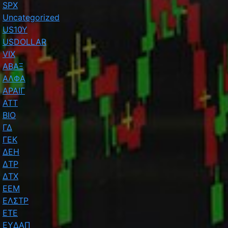
SPX
Uncategorized
US10Y
USDOLLAR
VIX
ΑΒΑΞ
ΑΛΦΑ
ΑΡΑΙΓ
ΑΤΤ
ΒΙΟ
ΓΔ
ΓΕΚ
ΔΕΗ
ΔΤΡ
ΔΤΧ
ΕΕΜ
ΕΛΣΤΡ
ΕΤΕ
ΕΥΔΑΠ