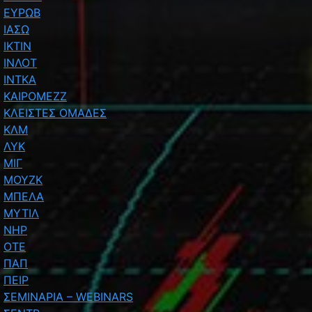
ΕΥΡΩΒ
ΙΑΣΩ
ΙΚΤΙΝ
ΙΝΛΟΤ
ΙΝΤΚΑ
ΚΑΙΡΟΜΕΖΖ
ΚΛΕΙΣΤΕΣ ΟΜΑΔΕΣ
ΚΛΜ
ΛΥΚ
ΜΙΓ
ΜΟΥΖΚ
ΜΠΕΛΑ
ΜΥΤΙΛ
ΝΗΡ
ΟΤΕ
ΠΑΠ
ΠΕΙΡ
ΣΕΜΙΝΑΡΙΑ – WEBINARS