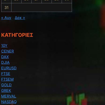
31
« Αυγ
Δεκ »
KΑΤΗΓΟΡΊΕΣ
10Y
CENER
DAX
DJIA
EURUSD
FTSE
FTSEM
GOLD
GREK
MERVAL
NASDAQ
t: ΕΤΕ ΩΡΙΑΙΟ