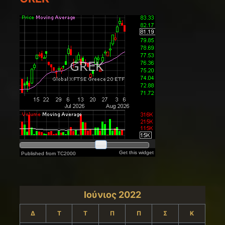
Ιούνιος 2022
Δ
Τ
Τ
Π
Π
Σ
Κ