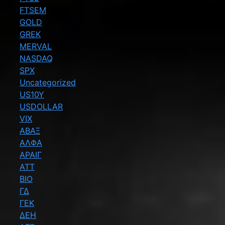
FTSEM
GOLD
GREK
MERVAL
NASDAQ
SPX
Uncategorized
US10Y
USDOLLAR
VIX
ΑΒΑΞ
ΑΛΦΑ
ΑΡΑΙΓ
ΑΤΤ
ΒΙΟ
ΓΔ
ΓΕΚ
ΔΕΗ