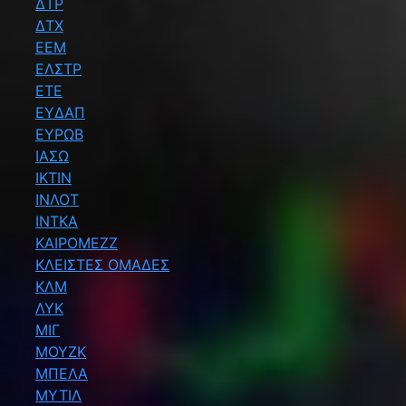
ΔΤΡ
ΔΤΧ
ΕΕΜ
ΕΛΣΤΡ
ΕΤΕ
ΕΥΔΑΠ
ΕΥΡΩΒ
ΙΑΣΩ
ΙΚΤΙΝ
ΙΝΛΟΤ
ΙΝΤΚΑ
ΚΑΙΡΟΜΕΖΖ
ΚΛΕΙΣΤΕΣ ΟΜΑΔΕΣ
ΚΛΜ
ΛΥΚ
ΜΙΓ
ΜΟΥΖΚ
ΜΠΕΛΑ
ΜΥΤΙΛ