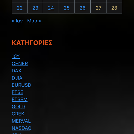
22
23
24
25
26
27
28
« Ιαν
Μαρ »
KΑΤΗΓΟΡΊΕΣ
10Y
CENER
DAX
DJIA
EURUSD
FTSE
FTSEM
GOLD
GREK
MERVAL
NASDAQ