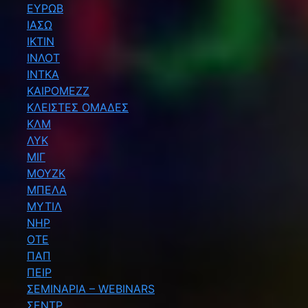
ΕΥΡΩΒ
ΙΑΣΩ
ΙΚΤΙΝ
ΙΝΛΟΤ
ΙΝΤΚΑ
ΚΑΙΡΟΜΕΖΖ
ΚΛΕΙΣΤΕΣ ΟΜΑΔΕΣ
ΚΛΜ
ΛΥΚ
ΜΙΓ
ΜΟΥΖΚ
ΜΠΕΛΑ
ΜΥΤΙΛ
ΝΗΡ
ΟΤΕ
ΠΑΠ
ΠΕΙΡ
ΣΕΜΙΝΑΡΙΑ – WEBINARS
ΣΕΝΤΡ