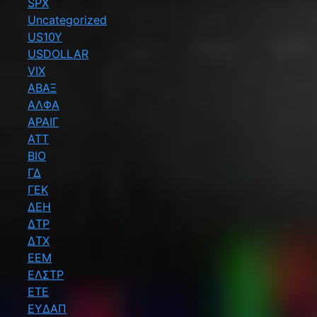
SPX
Uncategorized
US10Y
USDOLLAR
VIX
ΑΒΑΞ
ΑΛΦΑ
ΑΡΑΙΓ
ΑΤΤ
ΒΙΟ
ΓΔ
ΓΕΚ
ΔΕΗ
ΔΤΡ
ΔΤΧ
ΕΕΜ
ΕΛΣΤΡ
ΕΤΕ
ΕΥΔΑΠ