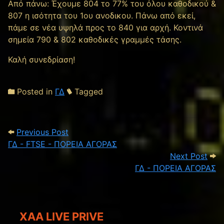
Από πάνω: Έχουμε 804 το 77% του όλου καθοδικού &
807 η ισότητα του 1ου ανοδικου. Πάνω από εκεί,
πάμε σε νέα υψηλά προς το 840 για αρχή. Κοντινά
σημεία 790 & 802 καθοδικές γραμμές τάσης.
Καλή συνεδρίαση!
Posted in
ΓΔ
Tagged
Post navigation
Previous Post: ΓΔ - FTSE - ΠΟΡΕΙΑ ΑΓΟ
Previous Post
ΓΔ - FTSE - ΠΟΡΕΙΑ ΑΓΟΡΑΣ
Next
Next Post
ΓΔ - ΠΟΡΕΙΑ ΑΓΟΡΑΣ
XAA LIVE PRIVE