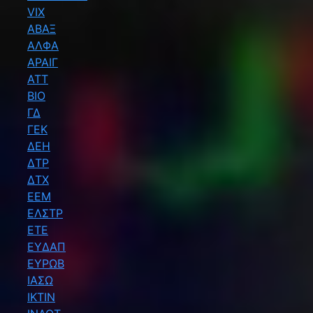
VIX
ΑΒΑΞ
ΑΛΦΑ
ΑΡΑΙΓ
ΑΤΤ
ΒΙΟ
ΓΔ
ΓΕΚ
ΔΕΗ
ΔΤΡ
ΔΤΧ
ΕΕΜ
ΕΛΣΤΡ
ΕΤΕ
ΕΥΔΑΠ
ΕΥΡΩΒ
ΙΑΣΩ
ΙΚΤΙΝ