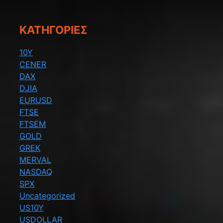
KΑΤΗΓΟΡΊΕΣ
10Y
CENER
DAX
DJIA
EURUSD
FTSE
FTSEM
GOLD
GREK
MERVAL
NASDAQ
SPX
Uncategorized
US10Y
USDOLLAR