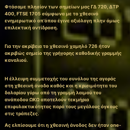
Φτάσαμε πλησίον των σημείων μας ΓΔ 720, ΔΤΡ
400, FTSE 1705 σύμφωνα με το χθεσινό
ενημερωτικό απ’όπου έγινε αξιόλογη πλην όμως
επιλεκτική αντίδραση.
Για την ακρίβεια το χθεσινό χαμηλό 726 ήταν
ακριβώς σημείο της γρήγορης καθοδικής γραμμής
καναλιού.
Η έλλειψη συμμετοχής του συνόλου της αγοράς
στη χθεσινή άνοδο καθός και η κρισιμότητα του
δολαρίου γύρω από τη γραμμή λαιμού του
ανάποδου ΩΚΩ αποτελούν τεκμήρια
επιφυλακτικότητας παρά τους μεγάλους όγκους
στις τράπεζες.
Ας ελπίσουμε ότι η χθεσινή άνοδος δεν ήταν one-