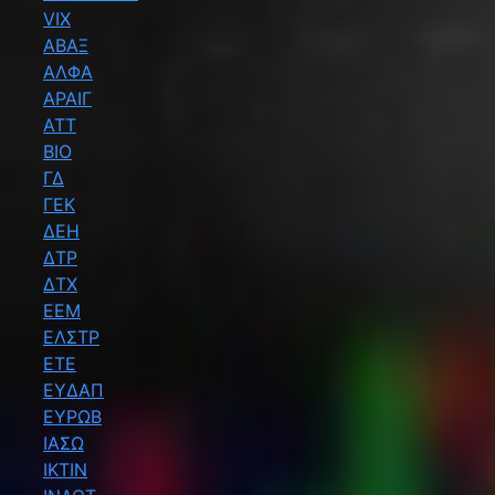
VIX
ΑΒΑΞ
ΑΛΦΑ
ΑΡΑΙΓ
ΑΤΤ
ΒΙΟ
ΓΔ
ΓΕΚ
ΔΕΗ
ΔΤΡ
ΔΤΧ
ΕΕΜ
ΕΛΣΤΡ
ΕΤΕ
ΕΥΔΑΠ
ΕΥΡΩΒ
ΙΑΣΩ
ΙΚΤΙΝ