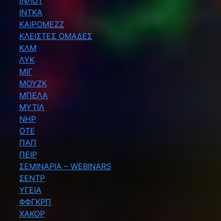
ΙΝΛΟΤ
ΙΝΤΚΑ
ΚΑΙΡΟΜΕΖΖ
ΚΛΕΙΣΤΕΣ ΟΜΑΔΕΣ
ΚΛΜ
ΛΥΚ
ΜΙΓ
ΜΟΥΖΚ
ΜΠΕΛΑ
ΜΥΤΙΛ
ΝΗΡ
ΟΤΕ
ΠΑΠ
ΠΕΙΡ
ΣΕΜΙΝΑΡΙΑ – WEBINARS
ΣΕΝΤΡ
ΥΓΕΙΑ
ΦΦΓΚΡΠ
ΧΑΚΟΡ