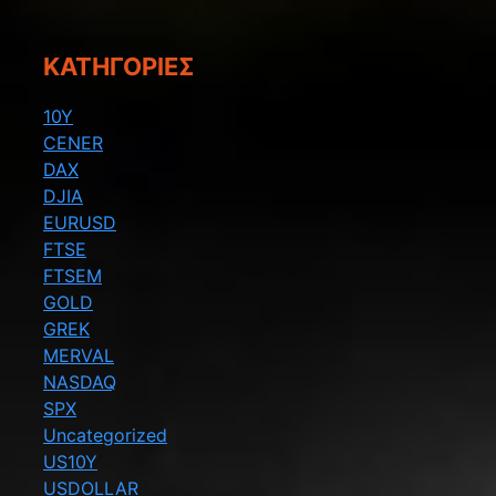
KΑΤΗΓΟΡΊΕΣ
10Y
CENER
DAX
DJIA
EURUSD
FTSE
FTSEM
GOLD
GREK
MERVAL
NASDAQ
SPX
Uncategorized
US10Y
USDOLLAR