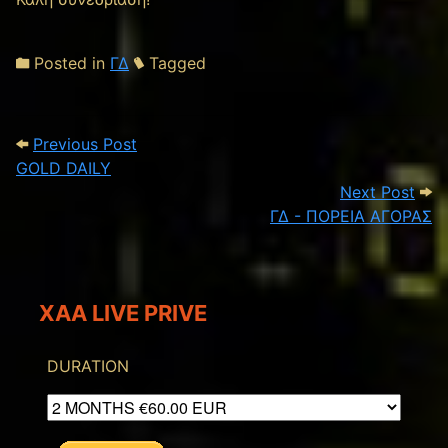
Posted in
ΓΔ
Tagged
Post navigation
Previous Post: GOLD DAILY
Previous Post
GOLD DAILY
Nex
Next Post
ΓΔ - ΠΟΡΕΙΑ ΑΓΟΡΑΣ
XAA LIVE PRIVE
DURATION