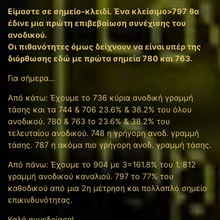
Είμαστε σε σημείο-κλειδί. Ένα κλείσιμο>797 θα
έδινε μια πρώτη επιβεβαίωση συνέχισης του
ανοδικού.
Οι πιθανότητες όμως δείχνουν να είναι υπέρ της
διόρθωσης εδώ με πρώτα σημεία 780 και 763.
Για σήμερα…
Από κάτω: Έχουμε το 736 κύρια ανοδική γραμμή
τάσης και τα 744 & 706 23.6% & 38.2% του όλου
ανοδικού. 780 & 763 to 23.6% & 38.2% του
τελευταίου ανοδικού. 748 η γρήγορη ανοδ. γραμμή
τάσης. 787 η ακόμα πιο γρήγορη ανοδ. γραμμή τάσης.
Από πάνω: Έχουμε το 904 με 3=161.8% του 1. 812
γραμμή ανοδικού καναλιού. 797 το 77% του
καθοδικού από μια 2η μέτρηση και πολλαπλό σημείο
επικινδυνότητας.
Καλή συνεδρίαση!