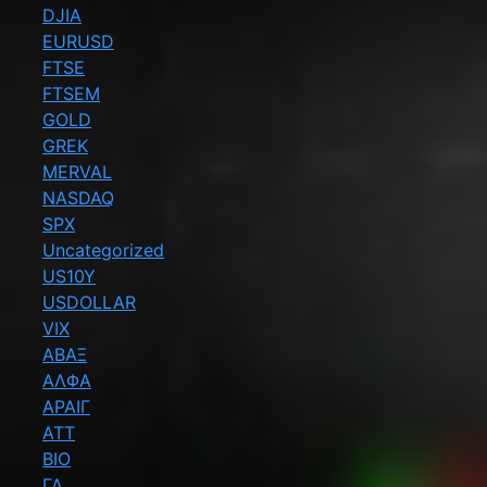
DJIA
EURUSD
FTSE
FTSEM
GOLD
GREK
MERVAL
NASDAQ
SPX
Uncategorized
US10Y
USDOLLAR
VIX
ΑΒΑΞ
ΑΛΦΑ
ΑΡΑΙΓ
ΑΤΤ
ΒΙΟ
ΓΔ