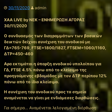
30/11/2020
admin
XAA LIVE by NEK – ΕΝΗΜΕΡΩΣΗ ΑΓΟΡΑΣ
30/11/2020
Ο συνδυασμός των διαγραμμάτων των βασικών
δεικτών δείχνει συνέχιση του ανοδικού με
ΓΔ=765-769, FTSE=1800/1827, FTSEM=1060/1160,
ΔΤΡ=450-460
Αρα εκτιμάται η ύπαρξη ανοδικού υπολοίπου για
ΓΔ, FTSE 4.5% πάνω από το κλείσιμο της
προηγούμενης εβδομάδας με τον ΔΤΡ περίπου 12%
πάνω από το ίδιο κλείσιμο.
Η συνέχιση του ανοδικού προς τα σημεία
αναμένεται να γίνει με ενδιάμεσες διορθώσεις.
Για σήμερα… Αναμένεται λελογισμένη διόρθωση