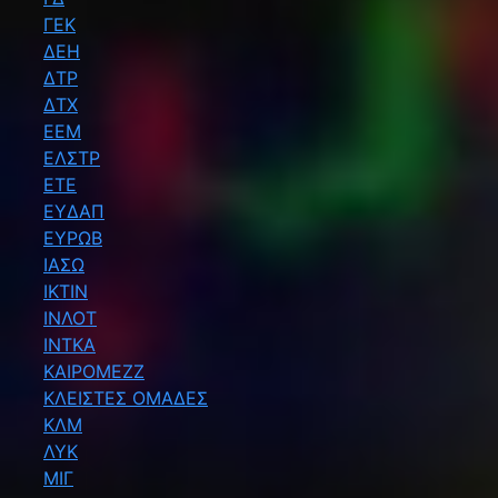
ΓΕΚ
ΔΕΗ
ΔΤΡ
ΔΤΧ
ΕΕΜ
ΕΛΣΤΡ
ΕΤΕ
ΕΥΔΑΠ
ΕΥΡΩΒ
ΙΑΣΩ
ΙΚΤΙΝ
ΙΝΛΟΤ
ΙΝΤΚΑ
ΚΑΙΡΟΜΕΖΖ
ΚΛΕΙΣΤΕΣ ΟΜΑΔΕΣ
ΚΛΜ
ΛΥΚ
ΜΙΓ