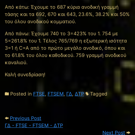
Από κάτω: Έχουμε το 687 κύρια ανοδική γραμμή
τάσης και τα 692, 670 και 643, 23.6%, 38.2% και 50%
του όλου ανοδικού κομματιού.
Από πάνω: Έχουμε 740 το 3=423% του 1. 754 με
5=261.8% του 1. Τέλος 765/769 η εξωτερική ισότητα
3=1 ή C=A από το πρώτο μεγάλο ανοδικό, όπου και
το 61.8% του όλου καθοδικού. 759 γραμμή ανοδικού
καναλιού.
Καλή συνεδρίαση!
Posted in
FTSE
,
FTSEM
,
ΓΔ
,
ΔΤΡ
Tagged
Post navigation
Previous Post: ΓΔ - FTSE - FTSEM - ΔΤΡ
Previous Post
ΓΔ - FTSE - FTSEM - ΔΤΡ
Next
Next Post