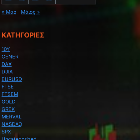
« Μαρ
Μάιος »
KΑΤΗΓΟΡΊΕΣ
10Y
CENER
DAX
DJIA
EURUSD
FTSE
FTSEM
GOLD
GREK
MERVAL
NASDAQ
SPX
Uncategorized