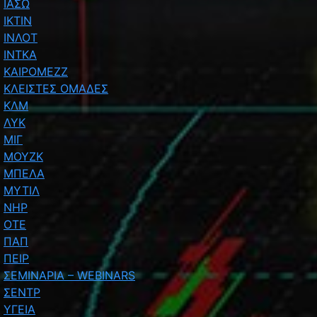
ΙΑΣΩ
ΙΚΤΙΝ
ΙΝΛΟΤ
ΙΝΤΚΑ
ΚΑΙΡΟΜΕΖΖ
ΚΛΕΙΣΤΕΣ ΟΜΑΔΕΣ
ΚΛΜ
ΛΥΚ
ΜΙΓ
ΜΟΥΖΚ
ΜΠΕΛΑ
ΜΥΤΙΛ
ΝΗΡ
ΟΤΕ
ΠΑΠ
ΠΕΙΡ
ΣΕΜΙΝΑΡΙΑ – WEBINARS
ΣΕΝΤΡ
ΥΓΕΙΑ