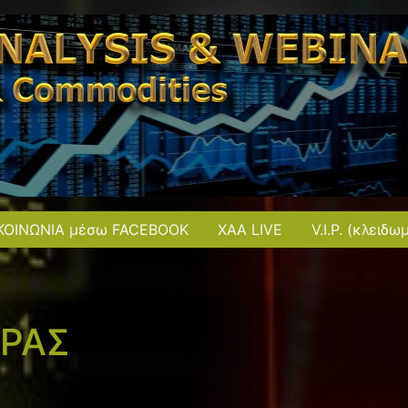
ΚΟΙΝΩΝΙΑ μέσω FACEBOOK
XAA LIVE
V.I.P. (κλειδω
ΟΡΑΣ