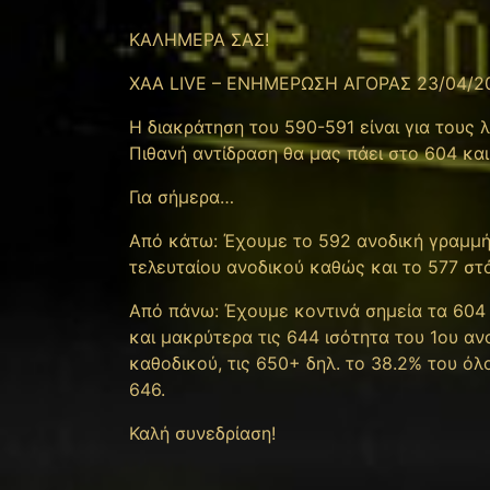
ΚΑΛΗΜΕΡΑ ΣΑΣ!
XAA LIVE – ΕΝΗΜΕΡΩΣΗ ΑΓΟΡΑΣ 23/04/2
H διακράτηση του 590-591 είναι για τους
Πιθανή αντίδραση θα μας πάει στο 604 και
Για σήμερα…
Από κάτω: Έχουμε το 592 ανοδική γραμμή 
τελευταίου ανοδικού καθώς και το 577 σ
Από πάνω: Έχουμε κοντινά σημεία τα 604 κ
και μακρύτερα τις 644 ισότητα του 1ου αν
καθοδικού, τις 650+ δηλ. το 38.2% του ό
646.
Καλή συνεδρίαση!