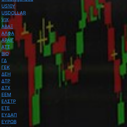
US10Y
USDOLLAR
VIX
ΑΒΑΞ
ΑΛΦΑ
ΑΡΑΙΓ
ΑΤΤ
ΒΙΟ
ΓΔ
ΓΕΚ
ΔΕΗ
ΔΤΡ
ΔΤΧ
ΕΕΜ
ΕΛΣΤΡ
ΕΤΕ
ΕΥΔΑΠ
ΕΥΡΩΒ