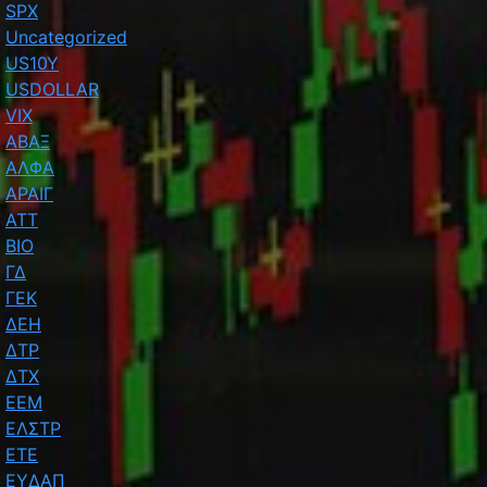
SPX
Uncategorized
US10Y
USDOLLAR
VIX
ΑΒΑΞ
ΑΛΦΑ
ΑΡΑΙΓ
ΑΤΤ
ΒΙΟ
ΓΔ
ΓΕΚ
ΔΕΗ
ΔΤΡ
ΔΤΧ
ΕΕΜ
ΕΛΣΤΡ
ΕΤΕ
ΕΥΔΑΠ