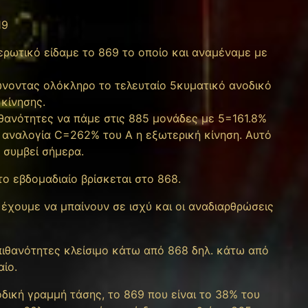
19
ρωτικό είδαμε το 869 το οποίο και αναμέναμε με
ώνοντας ολόκληρο το τελευταίο 5κυματικό ανοδικό
 κίνησης.
ιθανότητες να πάμε στις 885 μονάδες με 5=161.8%
 αναλογία C=262% του Α η εξωτερική κίνηση. Αυτό
 συμβεί σήμερα.
ο εβδομαδιαίο βρίσκεται στο 868.
έχουμε να μπαίνουν σε ισχύ και οι αναδιαρθρώσεις
πιθανότητες κλείσιμο κάτω από 868 δηλ. κάτω από
αίο.
δική γραμμή τάσης, το 869 που είναι το 38% του