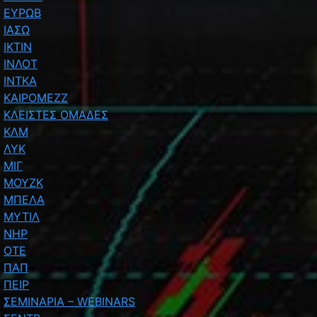
ΕΥΡΩΒ
ΙΑΣΩ
ΙΚΤΙΝ
ΙΝΛΟΤ
ΙΝΤΚΑ
ΚΑΙΡΟΜΕΖΖ
ΚΛΕΙΣΤΕΣ ΟΜΑΔΕΣ
ΚΛΜ
ΛΥΚ
ΜΙΓ
ΜΟΥΖΚ
ΜΠΕΛΑ
ΜΥΤΙΛ
ΝΗΡ
ΟΤΕ
ΠΑΠ
ΠΕΙΡ
ΣΕΜΙΝΑΡΙΑ – WEBINARS