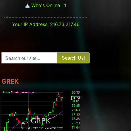
Who's Online : 1
Your IP Address: 216.73.217.46
Search our site...
GREK
t: DJIA