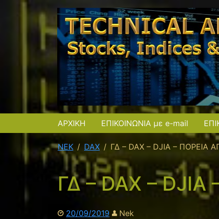
ΑΡΧΙΚΗ
ΕΠΙΚΟΙΝΩΝΙΑ με e-mail
ΕΠΙ
NEK
DAX
ΓΔ – DAX – DJIA – ΠΟΡΕΙΑ 
ΓΔ – DAX – DJIA
20/09/2019
Nek