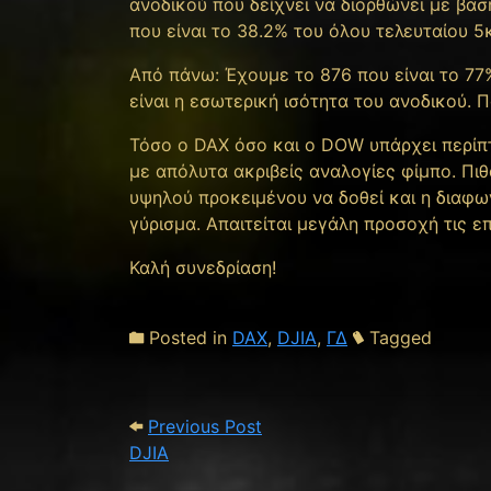
ανοδικού που δείχνει να διορθώνει με βασ
που είναι το 38.2% του όλου τελευταίου 5
Από πάνω: Έχουμε το 876 που είναι το 77
είναι η εσωτερική ισότητα του ανοδικού.
Τόσο ο DAX όσο και ο DOW υπάρχει περίπ
με απόλυτα ακριβείς αναλογίες φίμπο. Π
υψηλού προκειμένου να δοθεί και η διαφων
γύρισμα. Απαιτείται μεγάλη προσοχή τις ε
Καλή συνεδρίαση!
Posted in
DAX
,
DJIA
,
ΓΔ
Tagged
Post navigation
Previous Post: DJIA
Previous Post
DJIA