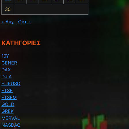
30
« Αυγ
Οκτ »
KΑΤΗΓΟΡΊΕΣ
10Y
CENER
DAX
DJIA
EURUSD
FTSE
FTSEM
GOLD
GREK
MERVAL
NASDAQ