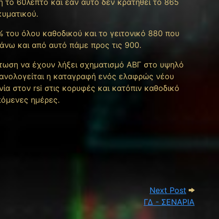
η το 60λεπτο και εάν αυτό δεν κρατηθεί το 865
κυματικού.
% του όλου καθοδικού και το γειτονικό 880 που
 Πάνω και από αυτό πάμε προς τις 900.
τωση να έχουν λήξει σχηματισμό ΑΒΓ στο υψηλό
ιθανολογείται η καταγραφή ενός ελαφρώς νέου
ία στον rsi στις κορυφές και κατόπιν καθοδικό
πόμενες ημέρες.
Next Pos
Next Post
ΓΔ - ΣΕΝΑΡΙΑ