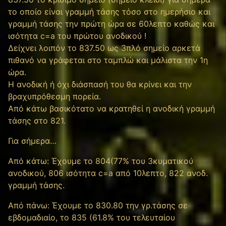
το οποίο είναι γραμμή τάσης τόσο στο ημερήσιο και
γραμμή τάσης την πρώτη ώρα σε 60λεπτο καθώς και
ισότητα c=a του πρώτου ανοδικού !
Δείχνει λοιπόν το 837.50 ως 3πλό σημείο αρκετά
πιθανό να γράφεται στο ταμπλώ και μάλιστα την 1η
ώρα.
Η ανοδική ή όχι διάσπασή του θα κρίνει και την
βραχυπρόθεσμη πορεία.
Από κάτω βασικότατο να κρατηθεί η ανοδική γραμμή
τάσης στο 821.
Για σήμερα…
Από κάτω: Έχουμε το 804(77% του 3κυματικού
ανοδικού, 806 ισότητα c=a από 10λεπτο, 822 ανοδ.
γραμμή τάσης.
Από πάνω: Έχουμε το 830.80 την γρ.τάσης σε
εβδομαδιαίο, το 835 (61.8% του τελευταίου