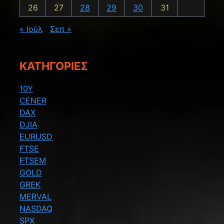
26
27
28
29
30
31
« Ιούλ
Σεπ »
KΑΤΗΓΟΡΊΕΣ
10Y
CENER
DAX
DJIA
EURUSD
FTSE
FTSEM
GOLD
GREK
MERVAL
NASDAQ
SPX