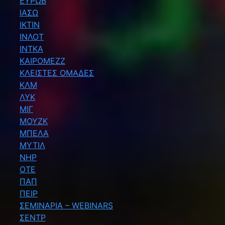
ΕΥΡΩΒ
ΙΑΣΩ
ΙΚΤΙΝ
ΙΝΛΟΤ
ΙΝΤΚΑ
ΚΑΙΡΟΜΕΖΖ
ΚΛΕΙΣΤΕΣ ΟΜΑΔΕΣ
ΚΛΜ
ΛΥΚ
ΜΙΓ
ΜΟΥΖΚ
ΜΠΕΛΑ
ΜΥΤΙΛ
ΝΗΡ
ΟΤΕ
ΠΑΠ
ΠΕΙΡ
ΣΕΜΙΝΑΡΙΑ – WEBINARS
ΣΕΝΤΡ