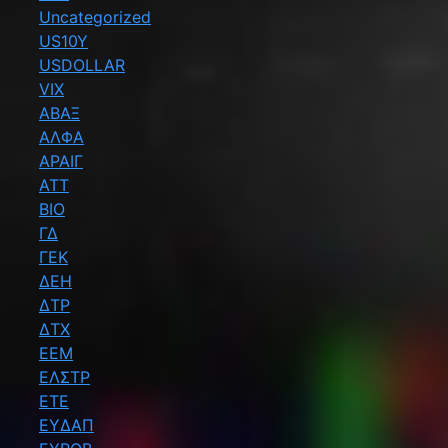
Uncategorized
US10Y
USDOLLAR
VIX
ΑΒΑΞ
ΑΛΦΑ
ΑΡΑΙΓ
ΑΤΤ
ΒΙΟ
ΓΔ
ΓΕΚ
ΔΕΗ
ΔΤΡ
ΔΤΧ
ΕΕΜ
ΕΛΣΤΡ
ΕΤΕ
ΕΥΔΑΠ