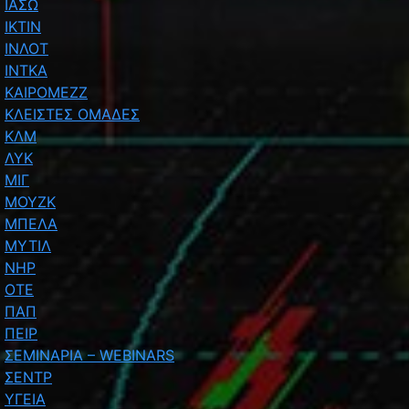
ΙΑΣΩ
ΙΚΤΙΝ
ΙΝΛΟΤ
ΙΝΤΚΑ
ΚΑΙΡΟΜΕΖΖ
ΚΛΕΙΣΤΕΣ ΟΜΑΔΕΣ
ΚΛΜ
ΛΥΚ
ΜΙΓ
ΜΟΥΖΚ
ΜΠΕΛΑ
ΜΥΤΙΛ
ΝΗΡ
ΟΤΕ
ΠΑΠ
ΠΕΙΡ
ΣΕΜΙΝΑΡΙΑ – WEBINARS
ΣΕΝΤΡ
ΥΓΕΙΑ