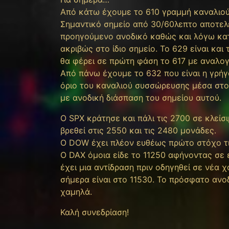
Από κάτω έχουμε το 610 γραμμή καναλιού 
Σημαντικό σημείο από 30/60λεπτο αποτελε
προηγούμενο ανοδικό καθώς και λόγω κατά
ακριβώς στο ίδιο σημείο. Το 629 είναι κα
θα φέρει σε πρώτη φάση το 617 με αναλο
Από πάνω έχουμε το 632 που είναι η γρήγ
όριο του καναλιού συσσώρευσης μέσα στο 
με ανοδική διάσπαση του σημείου αυτού.
O SPX κράτησε και πάλι τις 2700 σε κλείσ
βρεθεί στις 2550 και τις 2480 μονάδες.
Ο DOW έχει πλέον ευθέως πρώτο στόχο τι
Ο DAX όμοια είδε το 11250 αφήνοντας σε 
έχει μια αντίδραση πριν οδηγηθεί σε νέα 
σήμερα είναι στο 11530. Το πρόσφατο ανο
χαμηλά.
Καλή συνεδρίαση!