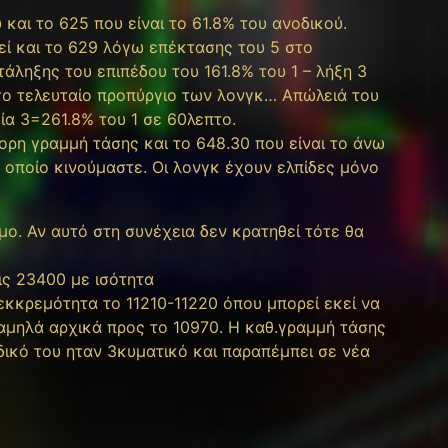
και το 625 που είναι το 61.8% του ανοδικού.
ί και το 629 λόγω επέκτασης του 5 στο
ληξης του επιπέδου του 161.8% του 1 – λήξη 3
ι το τελευταίο προπύργιο των λονγκ… Απώλειά του
γία 3=261.8% του 1 σε 60λεπτο.
ορη γραμμή τάσης και το 648.30 που είναι το άνω
οποίο κινούμαστε. Οι λονγκ έχουν ελπίδες μόνο
ιμο. Αν αυτό στη συνέχεια δεν κρατηθεί τότε θα
ς 23400 με ισότητα
εκκρεμότητα το 11210-11220 όπου μπορεί εκεί να
χαμηλά αρχικά προς το 10970. Η καθ.γραμμή τάσης
δικό του ηταν 3κυματικό και παραπέμπει σε νέα