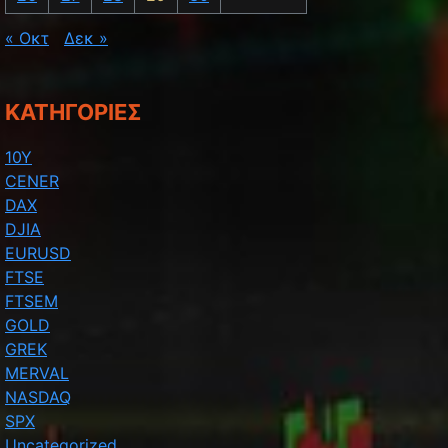
« Οκτ
Δεκ »
KΑΤΗΓΟΡΊΕΣ
10Y
t: ΓΔ - FTSE - DAX -DJIA - SPX - ΣΧΟΛΙΟ ΑΓΟΡΑΣ
CENER
DAX
DJIA
EURUSD
FTSE
FTSEM
GOLD
GREK
MERVAL
NASDAQ
SPX
Uncategorized