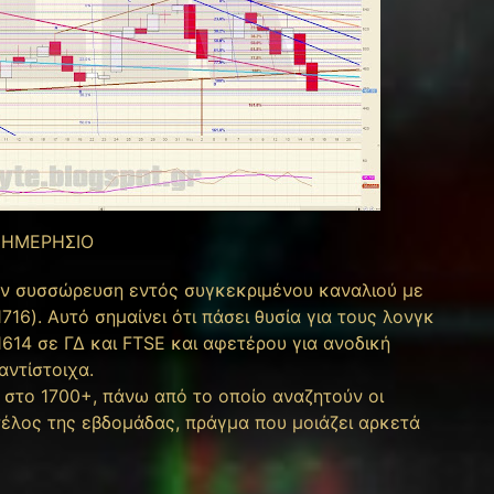
 ΗΜΕΡΗΣΙΟ
ουν συσσώρευση εντός συγκεκριμένου καναλιού με
16). Αυτό σημαίνει ότι πάσει θυσία για τους λονγκ
1614 σε ΓΔ και FTSE και αφετέρου για ανοδική
αντίστοιχα.
 στο 1700+, πάνω από το οποίο αναζητούν οι
τέλος της εβδομάδας, πράγμα που μοιάζει αρκετά