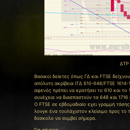
ΔΤΡ
Βασικοί δείκτες όπως ΓΔ και FTSE δείχν
απόλυτη ακρίβεια (ΓΔ 610-648/FTSE 1614-17
αφενός πρέπει να κρατήσει το 610 και το 
συνέχεια να διασπαστούν τα 648 και 1716 
Ο FTSE σε εβδομαδιαίο εχει γραμμή τάσης
λονγκ ένα τουλάχιστον κλείσιμο προς το 
δύσκολο να συμβεί σήμερα.
Για σήμερα…