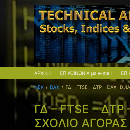
ΑΡΧΙΚΗ
ΕΠΙΚΟΙΝΩΝΙΑ με e-mail
ΕΠΙ
NEK
DAX
ΓΔ – FTSE – ΔΤΡ – DAX -DJI
ΓΔ – FTSE – ΔΤΡ 
ΣΧΟΛΙΟ ΑΓΟΡΑΣ