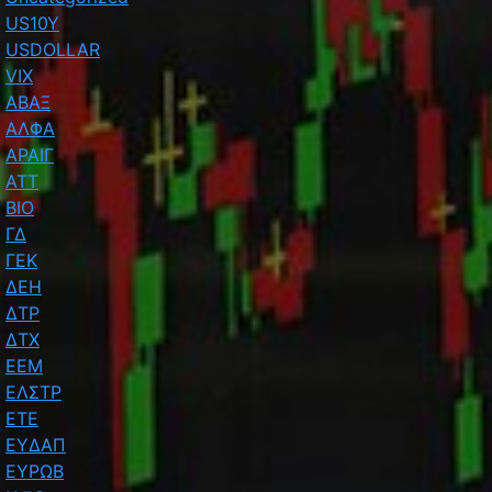
US10Y
USDOLLAR
VIX
ΑΒΑΞ
ΑΛΦΑ
ΑΡΑΙΓ
ΑΤΤ
ΒΙΟ
ΓΔ
ΓΕΚ
ΔΕΗ
ΔΤΡ
ΔΤΧ
ΕΕΜ
ΕΛΣΤΡ
ΕΤΕ
ΕΥΔΑΠ
ΕΥΡΩΒ