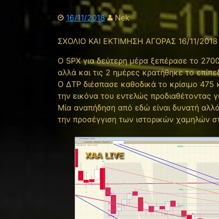
16/11/2018
Nek
ΣΧΟΛΙΟ ΚΑΙ ΕΚΤΙΜΗΣΗ ΑΓΟΡΑΣ 16/11/201
O SPX για δεύτερη μέρα ξεπέρασε το 2700
αλλά και τις 2 ημέρες κρατήθηκε το επίπε
Ο ΔΤΡ διέσπασε καθοδικά το κρίσιμο 475
την εικόνα του εντελώς προδιαθέτοντας γ
Μία αναπήδηση από εδώ είναι δυνατή αλλά
την προσέγγιση των ιστορικών χαμηλών σ