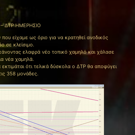
8 – ΔΤΡ ΗΜΕΡΗΣΙΟ
 που είχαμε ως όριο για να κρατηθεί ανοδικός
δο σε κλείσιμο.
 κάνοντας ελαφρά νέο τοπικό χαμηλό και χάλασε
ια νέα χαμηλά.
 εκτιμάται ότι τελικά δύσκολα ο ΔΤΡ θα αποφύγει
τις 358 μονάδες.