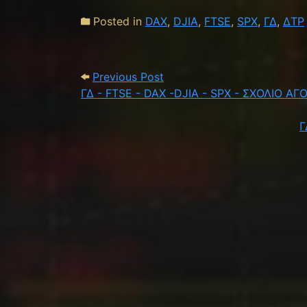
Posted in
DAX
,
DJIA
,
FTSE
,
SPX
,
ΓΔ
,
ΔΤΡ
Post navigation
Previous Post: ΓΔ - FTSE 
Previous Post
ΓΔ - FTSE - DAX -DJIA - SPX - ΣΧΟΛΙΟ ΑΓ
Γ