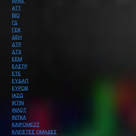
ΑΡΑΙΓ
ΑΤΤ
ΒΙΟ
ΓΔ
ΓΕΚ
ΔΕΗ
ΔΤΡ
ΔΤΧ
ΕΕΜ
ΕΛΣΤΡ
ΕΤΕ
ΕΥΔΑΠ
ΕΥΡΩΒ
ΙΑΣΩ
ΙΚΤΙΝ
ΙΝΛΟΤ
ΙΝΤΚΑ
ΚΑΙΡΟΜΕΖΖ
ΚΛΕΙΣΤΕΣ ΟΜΑΔΕΣ