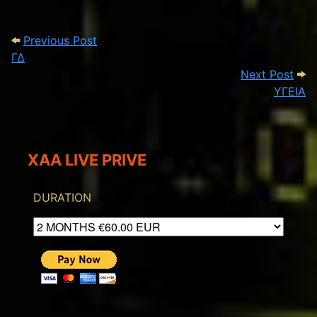
Post navigation
Previous Post: ΓΔ
Previous Post
ΓΔ
Next
Next Post
ΥΓΕΙΑ
XAA LIVE PRIVE
DURATION