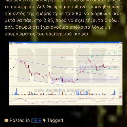
το εσωτερικό. Δηλ Θεωρώ πιο πιθανό να κινηθεί ίσως
και εντός της ημέρας προς το 2.80, να διορθώσει και
μετά να πάει στο 2.95, παρά να έχει λήξει το 5 εδώ.
Δηλ. Θεωρώ ότι έχει ανοδικό υπόλοιπο λόγω μη
κουμπώματος του εσωτερικού (καφέ)
Posted in
ΠΕΙΡ
Tagged