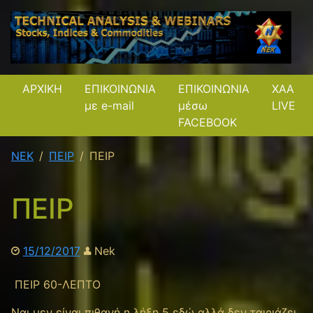
ΑΡΧΙΚΗ
ΕΠΙΚΟΙΝΩΝΙΑ
ΕΠΙΚΟΙΝΩΝΙΑ
XAA
με e-mail
μέσω
LIVE
FACEBOOK
NEK
ΠΕΙΡ
ΠΕΙΡ
ΠΕΙΡ
15/12/2017
Nek
ΠΕΙΡ 60-ΛΕΠΤΟ
Ναι μεν είναι πιθανή η λήξη 5 εδώ αλλά δεν ταιριάζει