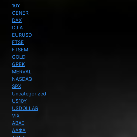
10Y
CENER
DAX
DJIA
EURUSD
FTSE
FTSEM
GOLD
GREK
MERVAL
NASDAQ
SPX
Uncategorized
US10Y
USDOLLAR
VIX
ΑΒΑΞ
ΑΛΦΑ