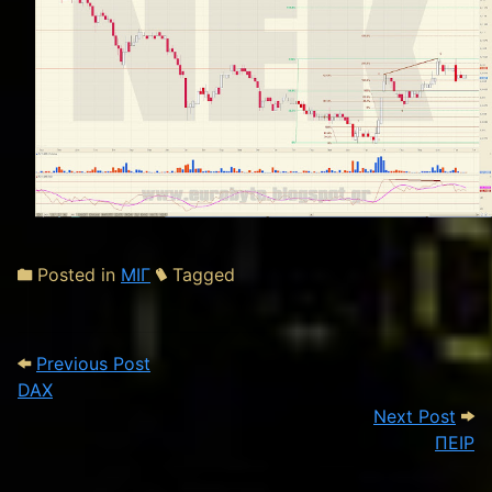
Posted in
ΜΙΓ
Tagged
Post navigation
Previous Post: DAX
Previous Post
DAX
Next
Next Post
ΠΕΙΡ