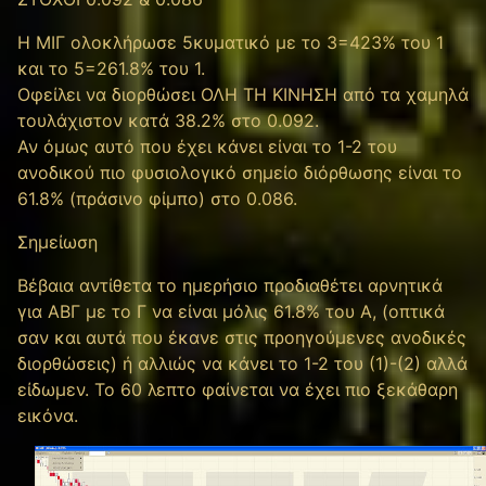
Η ΜΙΓ ολοκλήρωσε 5κυματικό με το 3=423% του 1
και το 5=261.8% του 1.
Οφείλει να διορθώσει ΟΛΗ ΤΗ ΚΙΝΗΣΗ από τα χαμηλά
τουλάχιστον κατά 38.2% στο 0.092.
Αν όμως αυτό που έχει κάνει είναι το 1-2 του
ανοδικού πιο φυσιολογικό σημείο διόρθωσης είναι το
61.8% (πράσινο φίμπο) στο 0.086.
Σημείωση
Βέβαια αντίθετα το ημερήσιο προδιαθέτει αρνητικά
για ΑΒΓ με το Γ να είναι μόλις 61.8% του Α, (οπτικά
σαν και αυτά που έκανε στις προηγούμενες ανοδικές
διορθώσεις) ή αλλιώς να κάνει το 1-2 του (1)-(2) αλλά
είδωμεν. Το 60 λεπτο φαίνεται να έχει πιο ξεκάθαρη
εικόνα.