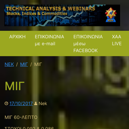
ΑΡΧΙΚΗ
ΕΠΙΚΟΙΝΩΝΙΑ
ΕΠΙΚΟΙΝΩΝΙΑ
XAA
με e-mail
μέσω
LIVE
FACEBOOK
NEK
ΜΙΓ
ΜΙΓ
ΜΙΓ
17/10/2017
Nek
ΜΙΓ 60-ΛΕΠΤΟ
ΣΤΟΧΟΙ 0.092 & 0.086