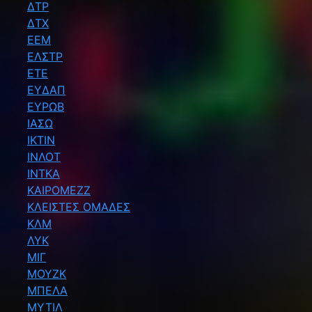
ΔΤΡ
ΔΤΧ
ΕΕΜ
ΕΛΣΤΡ
ΕΤΕ
ΕΥΔΑΠ
ΕΥΡΩΒ
ΙΑΣΩ
ΙΚΤΙΝ
ΙΝΛΟΤ
ΙΝΤΚΑ
ΚΑΙΡΟΜΕΖΖ
ΚΛΕΙΣΤΕΣ ΟΜΑΔΕΣ
ΚΛΜ
ΛΥΚ
ΜΙΓ
ΜΟΥΖΚ
ΜΠΕΛΑ
ΜΥΤΙΛ