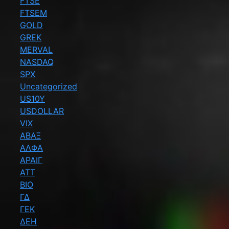
FTSE
FTSEM
GOLD
GREK
MERVAL
NASDAQ
SPX
Uncategorized
US10Y
USDOLLAR
VIX
ΑΒΑΞ
ΑΛΦΑ
ΑΡΑΙΓ
ΑΤΤ
ΒΙΟ
ΓΔ
ΓΕΚ
ΔΕΗ